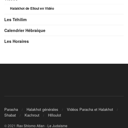
Halakhot de Elloul en Vidéo
Les Téhilim
Calendrier Hébraique
Les Horaires
Parasha
Halakhot générales
Vidéos Paracha et Halakhot
Shabat
Kachrout
Hilloulot
© 2021
Rav Shlomo Atlan - Le Judaisme