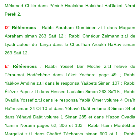
Mélamed Chlita dans Péniné Haalakha Halakhot HaDlakat Nérot
Pérek 2.
D°
Références
: Rabbi Abraham Gombiner z.t.l dans Maguen
Abraham siman 263 Saïf 12 ; Rabbi Chnéour Zelmann z.t.l de
Lyadi auteur du Tanya dans le Choul’han Aroukh HaRav siman
263 Saïf 12.
E°
Références
:
Rabbi Yossef Bar Moché z.t.l l’élève du
Téroumat Hadéchène dans Léket Yochere page 49 ; Rabbi
Yaâkov Amdine z.t.l dans le responsa Yaâbets Siman 107 ; Rabbi
Éliézer Papo z.t.l dans Hessed Laalafim Siman 263 Saïf 5 ; Rabbi
Ovadia Yossef z.t.l dans le responsa Yabiâ Ômer volume 4 Ora’h
Haïm siman 24 Ot 10 et dans Yéhavé Daât volume 3 Siman 34 et
dans Yéhavé Daât volume 1 Siman 285 et dans H’azon Ovadia
Yamim Noraïm pages 62, 306 et 133 ; Rabbi Haïm Mordékhaï
Margaliot z.t.l dans Chaâré Téchouva siman 600 ot 1 ; Rabbi