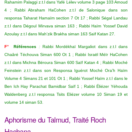
Rahamim Palaggi z.t.l dans Yafé Lélev volume 3 page 103 Amoud
4 ; Rabbi Abraham HaCohen z.t.l de Salonique dans son
responsa Taharat Hamaïm section 7 Ot 17 ; Rabbi Ségal Landau
z.t.l dans Dégoul Mirvava siman 163 ; Rabbi Haïm Yossef David
Azoulay z.t.l dans Mah’zik Brakha siman 163 Saïf Katan 27.
F°
Références
:
Rabbi Mordékhaï Margaliot dans z.t.l dans
Chaâré Téchouva Siman 600 Ot 1 ; Rabbi Israël Méïr HaCohen
z.t.l dans Michna Béroura Siman 600 Saïf Katan 4 ; Rabbi Moché
Feinstein z.t.l dans son Responsa Iguérot Moché Ora’h Haïm
Volume 4 Simans 21 et 101 Ot 1 ; Rabbi Yossef Haïm z.t.l dans le
Ben Ich Hay Parachat Bamidbar Saïf 1 ; Rabbi Éliézer Yéhouda
Waldenberg z.t.l responsa Tsits Eliézer volume 10 Siman 19 et
volume 14 siman 53.
Aphorisme du Talmud, Traité Roch
Hachana