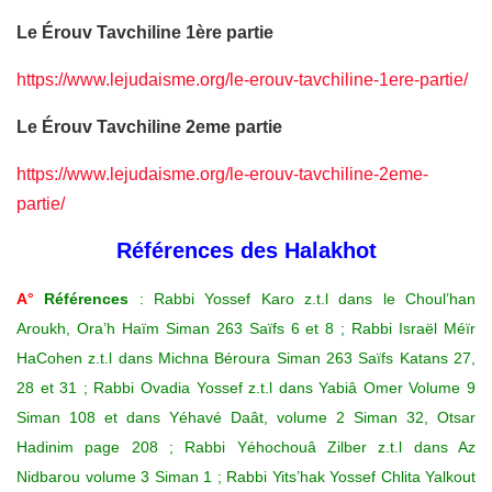
Le Érouv Tavchiline 1ère partie
https://www.lejudaisme.org/le-erouv-tavchiline-1ere-partie/
Le Érouv Tavchiline 2eme partie
https://www.lejudaisme.org/le-erouv-tavchiline-2eme-
partie/
Références des Halakhot
A°
Références
: Rabbi Yossef Karo z.t.l dans le Choul’han
Aroukh, Ora’h Haïm Siman 263 Saïfs 6 et 8 ; Rabbi Israël Méïr
HaCohen z.t.l dans Michna Béroura Siman 263 Saïfs Katans 27,
28 et 31 ; Rabbi Ovadia Yossef z.t.l dans Yabiâ Omer Volume 9
Siman 108 et dans Yéhavé Daât, volume 2 Siman 32, Otsar
Hadinim page 208 ; Rabbi Yéhochouâ Zilber z.t.l dans Az
Nidbarou volume 3 Siman 1 ; Rabbi Yits’hak Yossef Chlita Yalkout