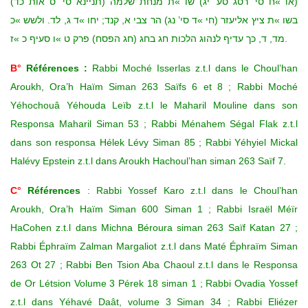
(או »ח סי’ רסג סע’ יג) שו »ת מנחת שלמה (תניינא סי’ ס אות כד)
בשו »ת ציץ אליעזר (חי »ד סי’ נג) הר צבי א, קנד; יחו »ד ג, לד. ולשש »כ
מד, ד, כך עדיף לנהוג הלכות חג בחג (חג הפסח) פרק ט »ו סעיף כ »ז.
B°
Références :
Rabbi Moché Isserlas z.t.l dans le Choul’han
Aroukh, Ora’h Haïm Siman 263 Saïfs 6 et 8 ; Rabbi Moché
Yéhochouâ Yéhouda Leïb z.t.l le Maharil Mouline dans son
Responsa Maharil Siman 53 ; Rabbi Ménahem Ségal Flak z.t.l
dans son responsa Hélek Lévy Siman 85 ; Rabbi Yéhyiel Mickal
Halévy Epstein z.t.l dans Aroukh Hachoul’han siman 263 Saïf 7.
C°
Références
: Rabbi Yossef Karo z.t.l dans le Choul’han
Aroukh, Ora’h Haïm Siman 600 Siman 1 ; Rabbi Israël Méïr
HaCohen z.t.l dans Michna Béroura siman 263 Saïf Katan 27 ;
Rabbi Éphraïm Zalman Margaliot z.t.l dans Maté Éphraïm Siman
263 Ot 27 ; Rabbi Ben Tsion Aba Chaoul z.t.l dans le Responsa
de Or Létsion Volume 3 Pérek 18 siman 1 ; Rabbi Ovadia Yossef
z.t.l dans Yéhavé Daât, volume 3 Siman 34 ; Rabbi Eliézer