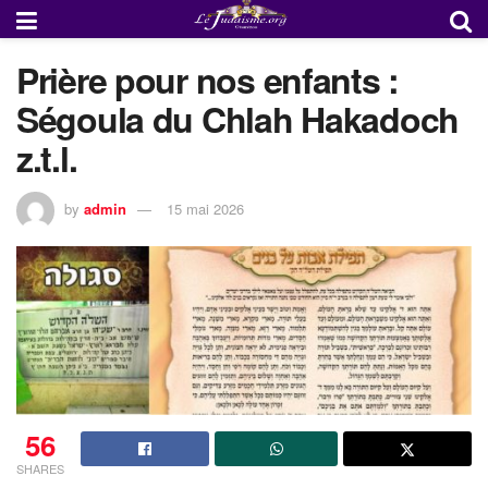
Prière pour nos enfants :
Ségoula du Chlah Hakadoch
z.t.l.
by
admin
15 mai 2026
56
SHARES