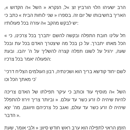
הרב ישעיהו הלוי הורביץ זצ »ל, הנקרא « השל »ה הקדוש »,
האריך בחשיבותו של יום זה. בספרו « שני לוחות הבית » כתב כי
יש לבקש מהקב »ה עזרה בכל פעולותיו:
« חל עלינו חובת התפלה ובקשה להשם יתברך בכל צרכינו, כי
הכל מאתו יתברך. על כן בכל מה שיצטרך האדם בכל עת ובכל
שעה, ירגיל על לשונו תפלה קצרה להשליך על ה’ יהבו. ובעת
הפעולה יאמר בכל צרכיו:
‘לשם יחוד קודשא בריך הוא ושכינתיה, רבון העולמים הצליח דרכי
כי מאתך הכל וכו’
השל »ה מוסיף עוד וכותב כי עיקר תפילתו של האדם צריכה
להיות שיהיה לו זרע כשר עד עולם. « וביותר צריך זירוז להתפלל
שיהיה לו זרע כשר עד עולם, ואגב כל צרכיהם וזיווגם, מה’ יצא
הדבר ».
הזמן הראוי לתפילה הוא ערב ראש חודש סיוון: « ולבי אומר, שעת