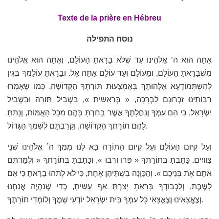
Texte de la prière en Hébreu
נוסח התפילה
אַתָּה הוּא ה’ אֱלֹהֵינוּ עַד שֶׁלֹּא בָרָאתָ הָעוֹלָם, וְאַתָּה הוּא אֱלֹהֵינוּ
מִשֶּׁבָּרָאתָ הָעוֹלָם, וּמֵעוֹלָם וְעַד עוֹלָם אַתָּה אֵל. וּבָרָאתָ עוֹלָמְךָ בְּגִין
לְהִשְׁתְּמוֹדָעָא אֱלָהוּתָךְ בְּאֶמְצָעוּת תּוֹרָתְךָ הַקְּדוֹשָׁה, כְּמו שֶׁאָמְרוּ
רַבּוֹתֵינוּ זִכְרוֹנָם לִבְרָכָה, « בְּרֵאשִׁית », בִּשְׁבִיל תּוֹרָה וּבִשְׁבִיל
יִשְׂרָאֵל, כִּי הֵם עַמְּךָ וְנַחֲלָתְךָ אֲשֶׁר בָּחַרְתָּ בָּהֶם מִכָּל הָאֻמּוֹת, וְנָתַתָּ
לָהֶם תּוֹרָתְךָ הַקְּדוֹשָׁה, וְקֵרַבְתָּם לְשִׁמְךָ הַגָּדוֹל.
וְעַל קִיּוּם הָעוֹלָם וְעַל קִיּוּם הַתּוֹרָה בָּא לָנוּ מִמְּךָ ה´ אֱלֹהֵינוּ שְׁנֵי
צִוּוּיִים. כָּתַבְתָּ בְּתוֹרָתְךָ « פְּרוּ וּרְבוּ », וְכָתַבְתָּ בְּתוֹרָתְךָ « וְלִמַּדְתֶּם
אֹתָם אֶת בְּנֵיכֶם ». וְהַכַּוָּנָה בִשְׁתֵּיהֶן אֶחָת, כִּי לֹא לְתֹהוּ בָרָאתָ כִּי אִם
לָשֶׁבֶת, וְלִכְבוֹדְךָ בָּרָאתָ יָצַרְתָּ אַף עָשִיתָ, כְּדֵי שֶּׁנִהְיֶה אֲנַחְנוּ
וְצֶאֱצָאֵינוּ וְצֶאֱצָאֵי כָּל עַמְּךָ בֵּית יִשְׂרָאֵל יוֹדְעֵי שְׁמֶךָ וְלוֹמְדֵי תוֹרָתֶךָ.