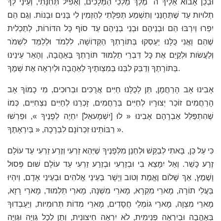
וּבְכֵן אָבוֹא אֵלֶיךָ ה´ מֶלֶךְ מַלְכֵי הַמְּלָכִים, וְאַפִּיל תְּחִנָּתִי, וְעֵינַי לְךָ
תְלוּיות עַד שֶׁתְּחָנֵּנִי וְתִשְׁמַע תְּפִלָּתִי לְהַזְמִין לִי בָּנִים וּבָנוֹת. וְגַם הֵם
יִפְרוּ וְיִרְבּוּ הֵם וּבְנֵיהֶם וּבְנֵי בְנֵיהֶם עַד סוֹף כָּל הדּוֹרוֹת, לְתַכְלִית
שֶׁהֵם וַאֲנִי כֻּלָּנוּ יַעַסְקוּ בְּתוֹרָתְךָ הַקְּדוֹשָׁה, לִלְמֹד וּלְלַמֵּד לִשְׁמֹר
וְלַעֲשׂות וּלְקַיֵּם אֶת כָּל דִּבְרֵי תַלְמוּד תּוֹרָתְךָ בְּאַהֲבָה, וְהָאֵר עֵינֵינוּ
בְּתוֹרָתֶךָ וְדַבֵּק לִבֵּנוּ בְּמִצְותֶיךָ לְאַהֲבָה וּלְיִרְאָה אֶת שְׁמֶךָ.
אָבִינוּ אָב הָרַחֲמָן, תֵּן לְכֻלָּנוּ חַיִּים אֲרֻכִּים וּבְרוּכִים, מִי כָמוֹךָ אָב
הָרַחֲמִים זוֹכֵר יְצוּרָיו לְחַיִּים בְּרַחֲמִים, זָכְרֵנוּ לְחַיִּים נִצְחִיִּים, כְּמוֹ
שֶׁהִתְפַּלֵּל אַבְרָהָם אָבִינוּ « לוּ [יִשְׁמָעאֵל] יִחְיֶה לְפָנֶיךָ », וּפֵרְשׁוּ
רַבּוֹתֵינוּ זִכְרוֹנָם לִבְרָכָה, « בְּיִרְאָתֶךָ ».
כִּי עַל כֵּן, בָּאתִי לְבַקֵּשׁ וּלְחַנֵן מִלְּפָנֶיךָ שֶׁיְּהֵא זַרְעִי וְזֶרַע זַרְעִי עַד עוֹלָם
זֶרַע כָּשֵׁר. וְאַל יִמָּצֵא בִי וּבְזַרְעִי וּבְזֶרַע זַרְעִי עַד עוֹלָם שׁוּם פְּסוּל
וָשֶׁמֶץ, אַךְ שָׁלוֹם וֶאֱמֶת וְטוב וְיָשָׁר בְּעֵינֵי אֱלהִים וּבְעֵינֵי אָדָם, וְיִהְיוּ
בַּעֲלֵי תוֹרָה, מָארֵי מִקְרָא, מָארֵי מִשְׁנָה, מָארֵי תַלְמוּד, מָארֵי רָזָא,
מָארֵי מִצְוָה, מָארֵי גוֹמְלֵי חֲסָדִים, מָארֵי מִדוֹת תְּרוּמִיּות, וְיַעַבְדוּךָ
בְּאַהֲבָה וּבְיִרְאָה פְנִימִית, לֹא יִרְאָה חִיצונִית, וְתֵן לְכָל גְּוִיָּה וּגְּוִיָּה