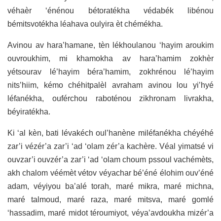
véhaèr ‘énénou bétoratékha védabék libénou
bémitsvotékha léahava oulyira èt chémékha.
Avinou av hara’hamane, tèn lékhoulanou ‘hayim aroukim
ouvroukhim, mi khamokha av hara’hamim zokhèr
yétsourav lé’hayim béra’hamim, zokhrénou lé’hayim
nits’hiim, kémo chéhitpalèl avraham avinou lou yi’hyé
léfanékha, ouférchou raboténou zikhronam livrakha,
béyiratékha.
Ki ‘al kèn, bati lévakéch oul’hanène miléfanékha chéyéhé
zar’i vézér’a zar’i ‘ad ‘olam zér’a kachère. Véal yimatsé vi
ouvzar’i ouvzér’a zar’i ‘ad ‘olam choum pssoul vachémèts,
akh chalom véémèt vétov véyachar bé’éné élohim ouv’éné
adam, véyiyou ba’alé torah, maré mikra, maré michna,
maré talmoud, maré raza, maré mitsva, maré gomlé
‘hassadim, maré midot téroumiyot, véya’avdoukha mizér’a