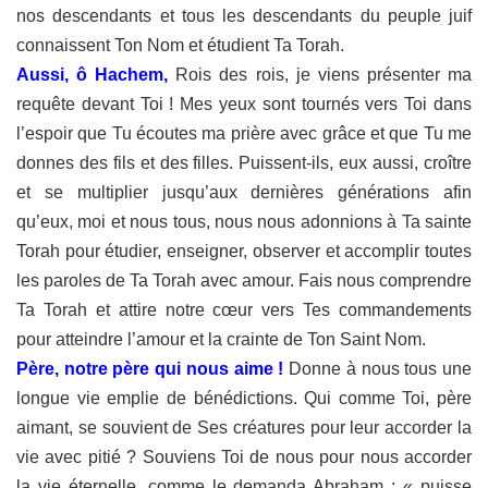
nos
descendants et tous les descendants du peuple juif
connaissent Ton Nom et
étudient Ta Torah.
Aussi, ô Hachem,
Rois des rois, je viens présenter ma
requête devant Toi
! Mes yeux sont tournés vers Toi dans
l’espoir que Tu écoutes ma prière
avec grâce et que Tu me
donnes des fils et des filles. Puissent-ils, eux aussi,
croître
et se multiplier jusqu’aux dernières générations afin
qu’eux, moi et
nous tous, nous nous adonnions à Ta sainte
Torah pour étudier, enseigner,
observer et accomplir toutes
les paroles de Ta Torah avec amour. Fais nous
comprendre
Ta Torah et attire notre cœur vers Tes commandements
pour
atteindre l’amour et la crainte de Ton Saint Nom.
Père, notre père qui nous aime !
Donne à nous tous une
longue vie
emplie de bénédictions. Qui comme Toi, père
aimant, se souvient de Ses
créatures pour leur accorder la
vie avec pitié ? Souviens Toi de nous pour
nous accorder
la vie éternelle, comme le demanda Abraham : « puisse