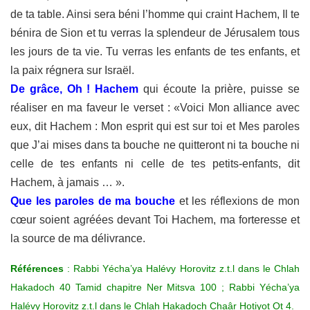
de ta table. Ainsi sera béni
l’homme qui craint Hachem, Il te
bénira de Sion et tu verras la splendeur de
Jérusalem tous
les jours de ta vie. Tu verras les enfants de tes enfants, et
la
paix régnera sur Israël.
De grâce, Oh ! Hachem
qui écoute la prière, puisse se
réaliser en ma
faveur le verset : «Voici Mon alliance avec
eux, dit Hachem : Mon esprit qui
est sur toi et Mes paroles
que J’ai mises dans ta bouche ne quitteront ni ta
bouche ni
celle de tes enfants ni celle de tes petits-enfants, dit
Hachem, à
jamais … ».
Que les paroles de ma bouche
et les réflexions de mon
cœur soient
agréées devant Toi Hachem, ma forteresse et
la source de ma délivrance.
Références
: Rabbi Yécha’ya Halévy Horovitz z.t.l dans le Chlah
Hakadoch 40 Tamid chapitre Ner Mitsva 100 ; Rabbi Yécha’ya
Halévy Horovitz z.t.l dans le Chlah Hakadoch Chaâr Hotiyot Ot 4.