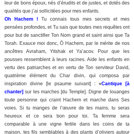
leur
de bons époux, nés d’érudits et de justes, et dotés des
qualités
que j’ai sollicitées pour mes enfants.
Oh Hachem !
Tu connais tous mes secrets et mes
pensées profondes, et
Tu sais que toutes mes requêtes ont
pour but de sanctifier Ton Nom grand et
saint ainsi que Ta
Torah. Exauce moi donc, Ô Hachem, par le mérite de nos
ancêtres Avraham, Yitshak et Ya’acov. Pour que les
pousses ressemblent à
leurs racines. Aide les enfants en
vertu des patriarches et en vertu de Ton
serviteur David,
quatrième élément du Char divin, qui composa par
inspiration divine [le psaume suivant] :
«
Cantique [à
chanter]
sur les marches [du Temple]. Digne de louanges
toute personne qui craint Hachem et marche dans Ses
voies. Si tu manges de
l’œuvre de tes mains, tu seras
heureux et ce sera bon pour toi. Ta femme sera
comparable à une vigne fertile dans les coins de ta
maison, tes fils
semblables à des plants d’oliviers autour