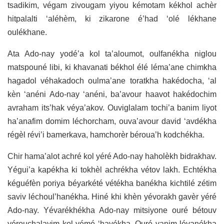
tsadikim, végam zivougam yiyou kémotam kékhol achèr
hitpalalti ‘aléhèm, ki zikarone é’had ‘olé lékhane
oulékhane.
Ata Ado-nay yodé’a kol ta’aloumot, oulfanékha niglou
matspouné libi, ki khavanati békhol élé léma’ane chimkha
hagadol véhakadoch oulma’ane toratkha hakédocha, ‘al
kèn ‘anéni Ado-nay ‘anéni, ba’avour haavot hakédochim
avraham its’hak véya’akov. Ouviglalam tochi’a banim liyot
ha’anafim domim léchorcham, ouva’avour david ‘avdékha
régèl révi’i bamerkava, hamchorèr béroua’h kodchékha.
Chir hama’alot achré kol yéré Ado-nay haholèkh bidrakhav.
Yégui’a kapékha ki tokhèl achrékha vétov lakh. Echtékha
kéguéfèn poriya béyarkété vétékha banékha kichtilé zétim
saviv léchoul’hanékha. Hiné khi khèn yévorakh gavèr yéré
Ado-nay. Yévarékhékha Ado-nay mitsiyone ouré bétouv
yérouchalayim kol yémé ‘hayékha. Ouré vanim lévanékha