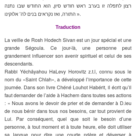
רצון לתפלה זו בערב ראש חודש סיון, הוא החודש שבו נתנה
התורה, ואז נקראים בנים לה’ אלוקינו ».
Traduction
La veille de Rosh Hodech Sivan est un
jour spécial et une
grande Ségoula. Ce jour-là, une personne peut
grandement influencer son avenir spirituel et celui de ses
descendants.
Rabbi Yéchâyahou HaLevy Horovitz z.t.l, connu sous le
nom du «Saint
Chlah», a développé l’importance de cette
journée. Dans son livre Chéné
Louhot Habérit, il écrit qu’il
faut demander de l’aide à Hachem dans toutes
ses actions
:
« Nous avons le devoir de prier et de demander à D.ieu
de nous bénir dans
tous nos besoins, car tout provient de
Lui. Par conséquent, quel que soit le
besoin d’une
personne, à tout moment et à toute heure, elle doit utiliser
sa
langue pour dire une courte prière et déverser à