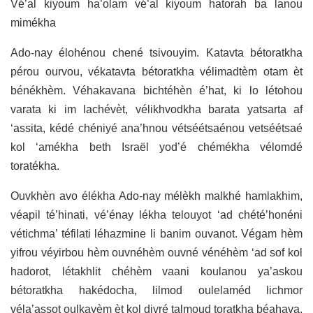
Vé’al kiyoum ha’olam vé’al kiyoum hatorah ba lanou
mimékha
Ado-nay élohénou chené tsivouyim. Katavta bétoratkha
pérou ourvou, vékatavta bétoratkha vélimadtèm otam èt
bénékhèm. Véhakavana bichtéhèn é’hat, ki lo létohou
varata ki im lachévèt, vélikhvodkha barata yatsarta af
‘assita, kédé chéniyé ana’hnou vétséétsaénou vetséétsaé
kol ‘amékha beth Israël yod’é chémékha vélomdé
toratékha.
Ouvkhèn avo élékha Ado-nay mélèkh malkhé hamlakhim,
véapil té’hinati, vé’énay lékha telouyot ‘ad chété’honéni
vétichma’ téfilati léhazmine li banim ouvanot. Végam hèm
yifrou véyirbou hèm ouvnéhèm ouvné vénéhèm ‘ad sof kol
hadorot, létakhlit chéhèm vaani koulanou ya’askou
bétoratkha hakédocha, lilmod oulelaméd lichmor
véla’assot oulkayèm èt kol divré talmoud toratkha béahava,