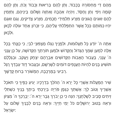
מֵהֶם דֵּי מַחְסוֹרָהּ בְּכָבוֹד, וְתֵן לָהֶם בְּרִיאוּת וְכָבוֹד וָכֹחַ, וְתֶן לָהֶם
קוֹמָה וְיֹפִי וְחֵן וָחֶסֶד, וְיִהְיֶה אַהֲבָה וְאַחְוָה וְשָׁלוֹם בֵּינֵיהֶם, וְתַזְמִין
לָהֶם זִוּוּגִים הֲגוּנִים מִזֶּרַע תַּלְמִידֵי חֲכָמִים, מִזֶּרַע צַדִּיקִים, וְגַם זִוּוּגָם
יִהְיוּ כְּמוֹתָם כְּכָל אֲשֶׁר הִתְפַּלַּלְתִּי עֲלֵיהֶם, כִּי זִכָּרוֹן אֶחָד עוֹלֶה לְכָאן
וּלְכָאן.
אַתָּה ה´ יוֹדֵעַ כָּל תַּעֲלוּמות, וּלְפָנֶיךָ נִגְלוּ מַצְפּוּנֵי לִבִּי, כִּי כַוָּנָתִי בְּכָל
אֵלֶּה לְמַעַן שִׁמְךָ הַגָּדוֹל וְהַקָּדוֹשׁ וּלְמַעַן תּוֹרָתְךָ הַקְּדוֹשָׁה, עַל כֵּן עֲנֵנִי
ה´ עֲנֵנִי, בַּעֲבוּר הָאָבוֹת הַקְּדוֹשִׁים אַבְרָהָם יִצְחָק וְיַעֲקֹב. וּבִגְלָלָם
תּוֹשִׁיעַ בָּנִים לִהְיוֹת הָעֲנָפִים דּוֹמִים לְשָׁרְשָׁם, וּבַעֲבוּר דָּוִד עַבְדְּךָ רֶגֶל
רְבִיעִי בַּמֶּרְכָּבָה, הַמְשׁוֹרֵר בְּרוּחַ קָדְשֶׁךָ.
שִׁיר הַמַּעֲלוֹת אַשְׁרֵי כָּל יְרֵא ה´ הַהֹלֵךְ בִּדְרָכָיו: יְגִיעַ כַּפֶּיךָ כִּי תאֹכֵל
אַשְׁרֶיךָ וְטוֹב לָךְ: אֶשְׁתְּךָ כְּגֶפֶן פֹּרִיָּה בְּיַרְכְּתֵי בֵיתֶךָ בָּנֶיךָ כִּשְׁתִלֵי
זֵיתִים סָבִיב לְשֻׁלְחָנֶךָ: הִנֵּה כִי כֵן יְבֹרַךְ גָּבֶר יְרֵא ה´: יְבָרֶכְךָ ה´ מִצִּיּוֹן
וּרְאֵה בְּטוּב יְרוּשָׁלָיִם כֹּל יְמֵי חַיֶּיךָ: וּרְאֵה בָנִים לְבָנֶיךָ שָׁלוֹם עַל
יִשְׂרָאֵל: