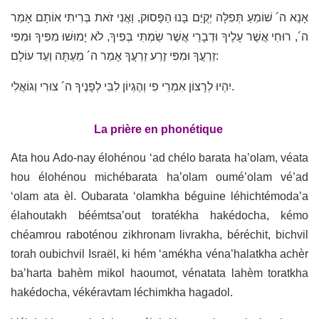
אָנָא ה´ שׁוֹמֵעַ תְּפִלָּה יְקֻיַּם בָּנוּ הַפָּסוּק, וַאֲנִי זֹאת בְּרִיתִי אוֹתָם אָמַר
ה´, רוּחִי אֲשֶׁר עָלֶיךָ וּדְבָרַי אֲשֶׁר שַׂמְתִּי בְּפִיךָ, לֹא יָמוּשׁוּ מִפִּיךָ וּמִפִּי
זַרְעֲךָ וּמִפִּי זֶרַע זַרְעֲךָ אָמַר ה´ מֵעַתָּה וְעַד עוֹלָם:
יִהְיוּ לְרָצוֹן אִמְרֵי פִי וְהֶגְיוֹן לִבִּי לְפָנֶיךָ ה´ צוּרִי וְגוֹאֲלִי.
La prière en phonétique
Ata hou Ado-nay élohénou ‘ad chélo barata ha’olam, véata
hou élohénou michébarata ha’olam oumé’olam vé’ad
‘olam ata èl. Oubarata ‘olamkha béguine léhichtémoda’a
élahoutakh béémtsa’out toratékha hakédocha, kémo
chéamrou raboténou zikhronam livrakha, béréchit, bichvil
torah oubichvil Israël, ki hém ‘amékha véna’halatkha achèr
ba’harta bahèm mikol haoumot, vénatata lahèm toratkha
hakédocha, vékéravtam léchimkha hagadol.