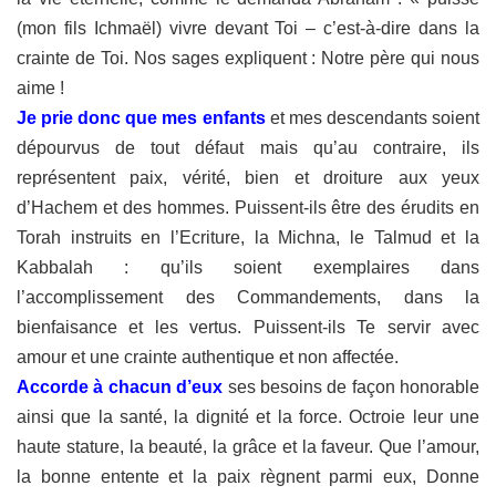
(mon
fils Ichmaël) vivre devant Toi – c’est-à-dire dans la
crainte de Toi. Nos sages
expliquent : Notre père qui nous
aime !
Je prie donc que mes enfants
et mes descendants soient
dépourvus de
tout défaut mais qu’au contraire, ils
représentent paix, vérité, bien et droiture
aux yeux
d’Hachem et des hommes. Puissent-ils être des érudits en
Torah
instruits en l’Ecriture, la Michna, le Talmud et la
Kabbalah : qu’ils soient
exemplaires dans
l’accomplissement des Commandements, dans la
bienfaisance et les vertus. Puissent-ils Te servir avec
amour et une crainte
authentique et non affectée.
Accorde à chacun d’eux
ses besoins de façon honorable
ainsi que la
santé, la dignité et la force. Octroie leur une
haute stature, la beauté, la grâce
et la faveur. Que l’amour,
la bonne entente et la paix règnent parmi eux, Donne