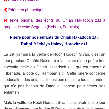
d)
Prière en phonétique.
e)
Texte original des écrits du Chlah Hakadoch z.t.l à
propos de cette Ségoula (Hébreu, Français).
Prière pour nos enfants du Chlah Hakadoch z.t.l,
Rabbi Yéchâya Halévy Horovitz z.t.l.
Le 29 Iyar sera la veille de Roch Hodech Sivan, c’est un
jour propice
(Chaâte Ratsone) à la lecture d’une prière très
spéciale, celle du Chlah
Hakadoch z.t.l, qui est enterré à
Tibériade, à côté du Rambam z.t.l.
Cette prière concerne
l’éducation des enfants et il est bon de la lire toute
l’année :
qui n’a pas besoin de l’aide d’Hachem pour élever ses
enfants ?
Mais la veille de Roch Hodech Sivan, c’est vraiment le jour
de prédilection
pour la dire !!! Des milliers de juifs à travers