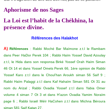
Aphorisme de nos Sages
La Loi est l’habit de la Chékhina, la
présence divine.
Références des Halakhot
A)
Références
: Rabbi Moché Bar Maïmone z.t.l le Rambam
dans Peer HaDor Perek 104 ; Rabbi Haïm Yossef David Azoulay
z.t.l, le Hida dans son responsa Birké Yossef Orah Haïm Siman
46 Ot 14 et dans Yossef Omets Perek 66, 1ère opinion de Rabbi
Yossef Karo z.t.l dans le Choul’han Aroukh siman 56 Saïf 9 ;
Rabbi Haïm Palaggi z.t.l dans Kaf Hahaïm Siman 581 Ot 31 au
nom du Arizal ; Rabbi Ovadia Yossef z.t.l dans Yabia Omer
volume 4 siman 7 Ot 3 et dans H’azon Ovadia Yamim Noraïm
page 6 ; Rabbi Israël Méïr HaCohen z.t.l dans Michna Béroura
siman 581 Saïf Katan 27.