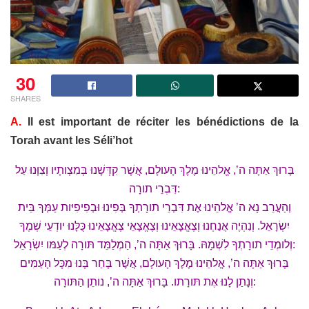
30
SHARES
A.
Il est important de réciter les bénédictions de la
Torah avant les Séli’hot
בָּרוּךְ אַתָּה ה’, אֱלהֵינוּ מֶלֶךְ הָעולָם, אֲשֶׁר קִדְּשָׁנוּ בְּמִצְותָיו וְצִוָּנוּ עַל
דִּבְרֵי תורָה:
וְהַעֲרֵב נָא ה’ אֱלהֵינוּ אֶת דִּבְרֵי תורָתְךָ בְּפִינוּ וּבְפִיפִיּות עַמְּךָ בֵּית
יִשְׂרָאֵל. וְנִהְיֶה אֲנַחְנוּ וְצֶאֱצָאֵינוּ וְצֶאֱצָאֵי צֶאֱצָאֵינוּ כֻּלָּנוּ יודְעֵי שְׁמֶךָ
וְלומְדֵי תורָתְךָ לִשְׁמָהּ. בָּרוּךְ אַתָּה ה’, הַמְלַמֵּד תּורָה לְעַמּו יִשְׂרָאֵל:
בָּרוּךְ אַתָּה ה’, אֱלהֵינוּ מֶלֶךְ הָעולָם, אֲשֶׁר בָּחַר בָּנוּ מִכָּל הָעַמִּים
וְנָתַן לָנוּ אֶת תּורָתו. בָּרוּךְ אַתָּה ה’, נותֵן הַתּורָה: