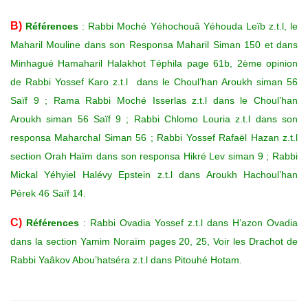
B)
Références
: Rabbi Moché Yéhochouâ Yéhouda Leïb z.t.l, le
Maharil Mouline dans son Responsa Maharil Siman 150 et dans
Minhagué Hamaharil Halakhot Téphila page 61b, 2ème opinion
de Rabbi Yossef Karo z.t.l dans le Choul’han Aroukh siman 56
Saïf 9 ; Rama Rabbi Moché Isserlas z.t.l dans le Choul’han
Aroukh siman 56 Saïf 9 ; Rabbi Chlomo Louria z.t.l dans son
responsa Maharchal Siman 56 ; Rabbi Yossef Rafaël Hazan z.t.l
section Orah Haïm dans son responsa Hikré Lev siman 9 ; Rabbi
Mickal Yéhyiel Halévy Epstein z.t.l dans Aroukh Hachoul’han
Pérek 46 Saïf 14.
C)
Références
: Rabbi Ovadia Yossef z.t.l dans H’azon Ovadia
dans la section Yamim Noraïm pages 20, 25, Voir les Drachot de
Rabbi Yaâkov Abou’hatséra z.t.l dans Pitouhé Hotam.