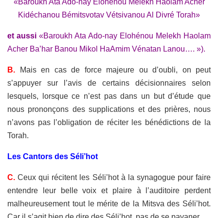
«Baroukh Ata Ado-nay Elohénou Melekh Haolam Acher
Kidéchanou Bémitsvotav Vétsivanou Al Divré Torah»
et aussi
«Baroukh Ata Ado-nay Elohénou Melekh Haolam
Acher Ba’har Banou Mikol HaAmim Vénatan Lanou…. »).
B.
Mais en cas de force majeure ou d’oubli, on peut
s’appuyer sur l’avis de certains décisionnaires selon
lesquels, lorsque ce n’est pas dans un but d’étude que
nous prononçons des supplications et des prières, nous
n’avons pas l’obligation de réciter les bénédictions de la
Torah.
Les Cantors des Séli’hot
C.
Ceux qui récitent les Séli’hot à la synagogue pour faire
entendre leur belle voix et plaire à l’auditoire perdent
malheureusement tout le mérite de la Mitsva des Séli’hot.
Car il s’agit bien de dire des Séli’hot, pas de se pavaner.