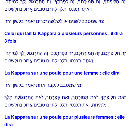
זֶה חֲלִיפָתְךָ, זֶה תְּמוּרָתְךָ, זֶה כַּפָּרָתְךָ, זֶה הַתַּרְנְגוֹל יֵלֵךְ לְמִיתָה,
וְאַתָּה תִּכָּנֵס וְתֵלֵךְ לְחַיִּים טוֹבִים אֲרוּכִים וּלְשָׁלוֹם:
מי שמסבב לשנים או לשלשה זכרים יאמר בלשון הזה:
Celui qui fait la Kappara à plusieurs personnes : il dira
3 fois
זֶה חֲלִיפַתְכֶם, זֶה תְּמוּרַתְכֶם, זֶה כַּפָּרַתְכֶם, זֶה הַתַּרְנְגוֹל יֵלֵךְ לְמִיתָה,
וְאַתֶּם תִּכָּנְסוּ וְתֵלְכוּ לְחַיִּים טוֹבִים אֲרוּכִים וּלְשָׁלוֹם:
La Kappara sur une poule pour une femme : elle dira
מי שמסבב לנקבה אחת יאמר בלשון הזה:
זֹאת חֲלִיפָתֵךְ, זֹאת תְּמוּרָתֵךְ, זֹאת כַּפָּרָתֵךְ, זֹאת הַתַּרְנְגוֹלֶת תֵּלֵךְ
לְמִיתָה, וְאַתְּ תִּכָּנְסִי וְתֵלְכִי לְחַיִּים טוֹבִים אֲרוּכִים וּלְשָׁלוֹם:
La Kappara sur une poule pour plusieurs femmes : elle
dira