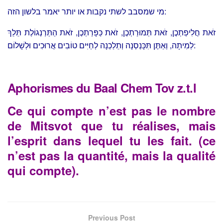
מי שמסבב לשתי נקבות או יותר יאמר בלשון הזה:
זֹאת חֲלִיפַתְכֶן, זֹאת תְּמוּרַתְכֶן, זֹאת כַּפָּרַתְכֶן, זֹאת הַתַּרְנְגוֹלֶת תֵּלֵךְ
לְמִיתָה, וְאַתֶּן תִּכָּנַסְנָה וְתֵלַכְנָה לְחַיִּים טוֹבִים אֲרוּכִים וּלְשָׁלוֹם:
Aphorismes du Baal Chem Tov z.t.l
Ce qui compte n’est pas le nombre
de Mitsvot que tu réalises, mais
l’esprit dans lequel tu les fait. (ce
n’est pas la quantité, mais la qualité
qui compte).
Previous Post