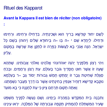
Rituel des Kapparot
Avant la Kappara il est bien de réciter (non obligatoire)
:
לְשֵׁם יִחוּד קוּדְשָׁא בְרִיךְ הוּא וּשְׁכִינְתֵיה. בִּדְחִילוּ וּרְחִימוּ. וּרְחִימוּ
וּדְחִילוּ. לְיַחֲדָא שֵׁם י »ה בְּו »ה בְּיִחוּדָא שְׁלִים (יהוה) בְּשֵׁם כָּל
יִשְׂרָאֵל. הִנֵּה אָנֹכִי בָא לַעֲשׂוֹת כַּפָּרָה זוֹ לְתַקֵּן אֶת שָׁרְשָׁהּ בְּמָקוֹם
עֶלְיוֹן.
וִיהִי רָצוֹן מִלְפָּנֶיךָ יְהוָֹה יאהדונהי אֱלֹהֶינוּ וֵאלֹהֵי אֲבוֹתֵינוּ. שֶׁתְּהֵא
שָׁעָה זוֹ אֲשֶׁר חוּט חֲסָדֶיךָ גּוֹבֵר בָּעוֹלָם. עֵת רָצוֹן וְרַחֲמִים. וּבְכֹחַ
סְגֻלַּת שְׁחִיטַת גֶּבֶר זוֹ יֻמְתְּקוּ חָמֵשׁ גְבוּרוֹת יְסוֹד גֶּבֶ »ר בְּעַלְמָא
נוּקְבָא קַדִּישָׁא דִזְהֵיר אַנְפִּין בְּחִינָתֵינוּ אֲשֶׁר בּוֹ דֶּרֶךְ מַעֲבַר נִשְׁמָתֵנוּ.
וְאַתָּה תָקוּם תְּרַחֵם צִיּוֹן כִּי עֵת לְחֶנְנָהּ כִּי בָא מוֹעֵד:
וְתִבְנֶה בֵית הַמִּקְדָּשׁ בִּמְהֵרָה בְיָמֵינוּ. וְשָׁם נַעֲשֶׂה לְפָנֶיךָ מִשְׁפַּט
שָׂעִיר הַמִּשְׁתַּלֵּחַ לְהַמְתִּיק תָּקְפָהּ וּגְבוּרָתָּה שֶׁל הַמַּלְכָּה. יִרְאוּ עֵינֵינוּ