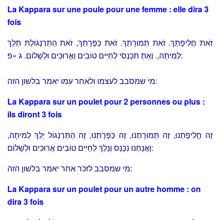
La Kappara sur une poule pour une femme : elle dira 3
fois
זֹאת חֲלִיפָתֵךְ. זֹאת תְּמוּרָתֵךְ. זֹאת כַּפָּרָתֵךְ, זֹאת הַתַּרְנְגוֹלֶת תֵּלֵךְ
לְמִיתָה,. וְאַתְּ תִּכָּנְסִי לְחַיִּים טוֹבִים וַאֲרוּכִים וּלְשָׁלוֹם. ג »פ:
מי שמסבב לעצמו ולאחר עמו יאמר בלשון הזה:
La Kappara sur un poulet pour 2 personnes ou plus :
ils diront 3 fois
זֶה חֲלִיפָתֵנוּ, זֶה תְּמוּרָתֵנוּ, זֶה כַּפָּרָתֵנוּ, זֶה הַתַּרְנְגוֹל יֵלֵךְ לְמִיתָה,
וַאֲנַחְנוּ נִכָּנֵס וְנֵלֵךְ לְחַיִּים טוֹבִים אֲרוּכִים וּלְשָׁלוֹם:
מי שמסבב לזכר אחר יאמר בלשון הזה:
La Kappara sur un poulet pour un autre homme : on
dira 3 fois