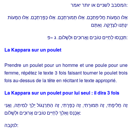
המסבב לשניים או יותר יאמר:
אֵלּוּ הַמָּעוֹת חֲלִיפַתְכֶם. אֵלּוּ תְּמוּרַתְכֶם. אֵלּוּ כַּפָּרַתְכֶם. אֵלּוּ הַמָּעוֹת
יִנָּתְנוּ לִצְדָקָה. וְאַתֶּם
תִּכָּנְסוּ לְחַיִּים טוֹבִים וַאֲרוּכִים וּלְשָׁלוֹם. ג »פ:
La Kappara sur un poulet
Prendre un poulet pour un homme et une poule pour une
femme, répétez le texte 3 fois faisant tourner le poulet trois
fois au-dessus de la tête en récitant le texte approprié.
La Kappara sur un poulet pour lui seul : il dira 3 fois
זֶה חֲלִיפָתִי, זֶה תְּמוּרָתִי, זֶה כַּפָּרָתִי, זֶה הַתַּרְנְגוֹל יֵלֵךְ לְמִיתָה, וַאֲנִי
אֶכָּנֵס וְאֵלֵךְ לְחַיִּים טוֹבִים אֲרוּכִים וּלְשָׁלוֹם:
לנקבה: