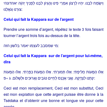
וְיִשְׂמַח לִבֵּנוּ. יִהְיוּ לְרָצוֹן אִמְרֵי פִינוּ וְהֶגְיוֹן לִבֵּנוּ לְפָנֶיךָ יְהוָֹה יאהדונהי
צוּרֵנוּ וְגֹאֲלֵנוּ:
Celui qui fait la Kappara sur de l’argent
Prendre une somme d’argent, répétez le texte 3 fois faisant
tourner l’argent trois fois au-dessus de la tête.
מי שמסבב לעצמו יאמר בלשון הזה:
Celui qui fait la Kappara sur de l’argent pour lui-même,
dira
אֵלּוּ הַמָּעוֹת חֲלִיפָתִי. אֵלּוּ תְּמוּרָתִי. אֵלּוּ הַמָּעוֹת כַּפָּרָתִי. אֵלּוּ הַמָּעוֹת
יִנָּתְנוּ לִצְדָקָה. וַאֲנִי אֶכָּנֵס לְחַיִּים טוֹבִים וַאֲרוּכִים וּלְשָׁלוֹם. ג »פ:
Ceci est mon remplacement, Ceci est mon substitut, Ceci
est mon expiation que cette argent puisse être donne à la
Tsédaka et d’obtenir une bonne et longue vie pour cette
année.