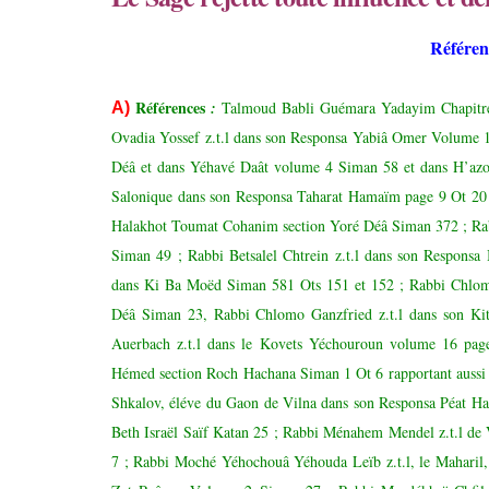
Référen
Référe
nces
:
Talmoud Babli Guémara Yadayim Chapitre
A)
Ovadia Yossef z.t.l dans son Responsa Yabiâ Omer Volume 1
Déâ et dans Yéhavé Daât volume 4 Siman 58 et dans H’
Salonique dans son Responsa Taharat Hamaïm page 9 Ot 20 ;
Halakhot Toumat Cohanim section Yoré Déâ Siman 372 ; Rab
Siman 49 ; Rabbi Betsalel Chtrein z.t.l dans son Respon
dans Ki Ba Moëd Siman 581 Ots 151 et 152 ; Rabbi Chlomo 
Déâ Siman 23, Rabbi Chlomo Ganzfried z.t.l dans son K
Auerbach z.t.l dans le Kovets Yéchouroun volume 16 pag
Hémed section Roch Hachana Siman 1 Ot 6 rapportant aussi l’
Shkalov, éléve du Gaon de Vilna dans son Responsa Péat Ha
Beth Israël Saïf Katan 25 ; Rabbi Ménahem Mendel z.t.l de
7 ; Rabbi Moché Yéhochouâ Yéhouda Leïb z.t.l, le Maharil