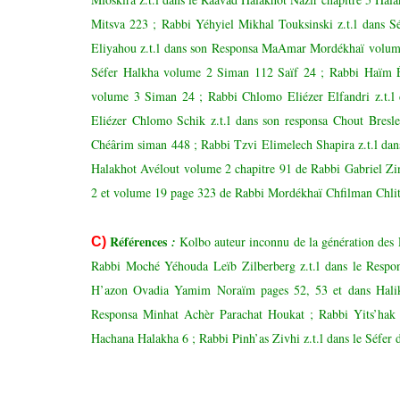
Mitsva 223 ; Rabbi Yéhyiel Mikhal Touksinski z.t.l dans 
Eliyahou z.t.l dans son Responsa MaAmar Mordékhaï volum
Séfer Halkha volume 2 Siman 112 Saïf 24 ; Rabbi Haïm Él
volume 3 Siman 24 ; Rabbi Chlomo Eliézer Elfandri z.t.l
Eliézer Chlomo Schik z.t.l dans son responsa Chout Bre
Chéârim siman 448 ; Rabbi Tzvi Elimelech Shapira z.t.l da
Halakhot Avélout volume 2 chapitre 91 de Rabbi Gabriel Zinn
2 et volume 19 page 323 de Rabbi Mordékhaï Chfilman Chlit
Référ
ences
:
Kolbo auteur inconnu de la génération des 
C)
Rabbi Moché Yéhouda Leïb Zilberberg z.t.l dans le Respo
H’azon Ovadia Yamim Noraïm pages 52, 53 et dans Halik
Responsa Minhat Achèr Parachat Houkat ; Rabbi Yits’hak
Hachana Halakha 6 ; Rabbi Pinh’as Zivhi z.t.l dans le Séfer