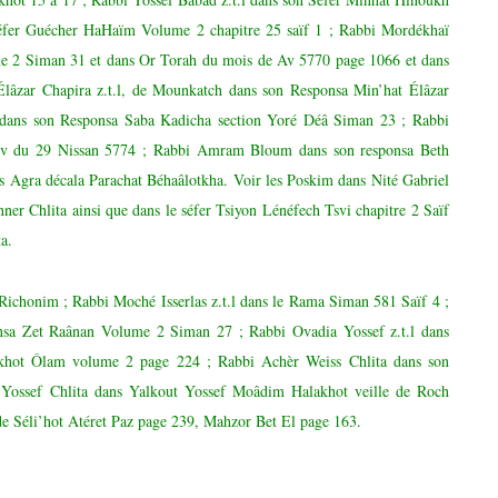
Séfer Guécher HaHaïm Volume 2 chapitre 25 saïf 1 ; Rabbi Mordékhaï
e 2 Siman 31 et dans Or Torah du mois de Av 5770 page 1066 et dans
âzar Chapira z.t.l, de Mounkatch dans son Responsa Min’hat Élâzar
 dans son Responsa Saba Kadicha section Yoré Déâ Siman 23 ; Rabbi
slev du 29 Nissan 5774 ; Rabbi Amram Bloum dans son responsa Beth
ns Agra décala Parachat Béhaâlotkha.
Voir les Poskim dans Nité Gabriel
er Chlita ainsi que dans le séfer Tsiyon Lénéfech Tsvi chapitre 2 Saïf
a.
Richonim ; Rabbi Moché Isserlas z.t.l dans le Rama Siman 581 Saïf 4 ;
nsa Zet Raânan Volume 2 Siman 27 ; Rabbi Ovadia Yossef z.t.l dans
hot Ôlam volume 2 page 224 ; Rabbi Achèr Weiss Chlita dans son
 Yossef Chlita dans Yalkout Yossef Moâdim Halakhot veille de Roch
 de Séli’hot Atéret Paz page 239, Mahzor Bet El page 163.