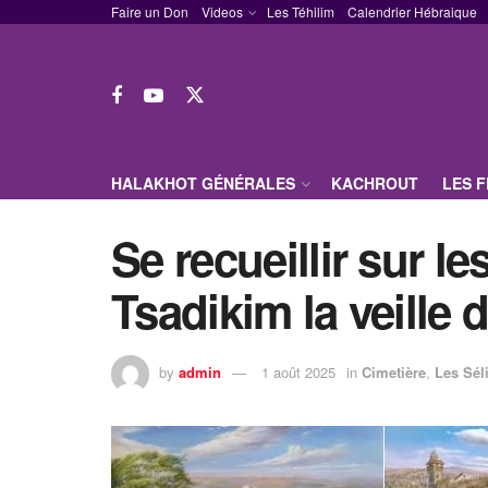
Faire un Don
Videos
Les Téhilim
Calendrier Hébraique
HALAKHOT GÉNÉRALES
KACHROUT
LES 
Se recueillir sur l
Tsadikim la veille
by
admin
1 août 2025
in
Cimetière
,
Les Sél