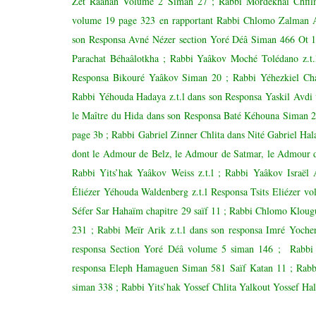
Zet Raânan Volume 2 Siman 27 ; Rabbi Mordékhaï Chfilma
volume 19 page 323 en rapportant Rabbi Chlomo Zalman Au
son Responsa Avné Nézer section Yoré Déâ Siman 466 Ot 17
Parachat Béhaâlotkha ; Rabbi Yaâkov Moché Tolédano z.t
Responsa Bikouré Yaâkov Siman 20 ; Rabbi Yéhezkiel Cha
Rabbi Yéhouda Hadaya z.t.l dans son Responsa Yaskil Avdi 
le Maître du Hida dans son Responsa Baté Kéhouna Siman 23
page 3b ; Rabbi Gabriel Zinner Chlita dans Nité Gabriel Hal
dont le Admour de Belz, le Admour de Satmar, le Admour de
Rabbi Yits’hak Yaâkov Weiss z.t.l ; Rabbi Yaâkov Israël
Éliézer Yéhouda Waldenberg z.t.l Responsa Tsits Eliézer v
Séfer Sar Hahaïm chapitre 29 saïf 11 ; Rabbi Chlomo Klou
231 ; Rabbi Meïr Arik z.t.l dans son responsa Imré Yoch
responsa Section Yoré Déâ volume 5 siman 146 ; Rabbi 
responsa Eleph Hamaguen Siman 581 Saïf Katan 11 ; Rabbi
siman 338 ; Rabbi Yits’hak Yossef Chlita Yalkout Yossef H