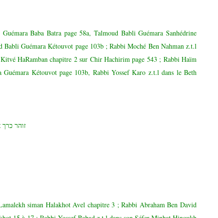
 Guémara Baba Batra page 58a, Talmoud Babli Guémara Sanhédrine
d Babli Guémara Kétouvot page 103b ; Rabbi Moché Ben Nahman z.t.l
t Kitvé HaRamban chapitre 2 sur Chir Hachirim page 543 ; Rabbi Haïm
la Guémara Kétouvot page 103b, Rabbi Yossef Karo z.t.l dans le Beth
זוהר כרך 
Lamalekh siman Halakhot Avel chapitre 3 ; Rabbi Abraham Ben David
akhot 15 à 17 ; Rabbi Yossef Babad z.t.l dans son Séfer Minhat Hinoukh