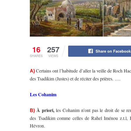
16
257
Share on Facebook
SHARES
VIEWS
Certains ont l’habitude d’aller la veille de Roch Hac
A)
des Tsadikim (Justes) et de réciter des prières. ….
Les Cohanim
À priori,
les Cohanim n’ont pas le droit de se re
B)
des
Tsadikim
comme celles de Rahel Iménou z.t.l,
Hévron.