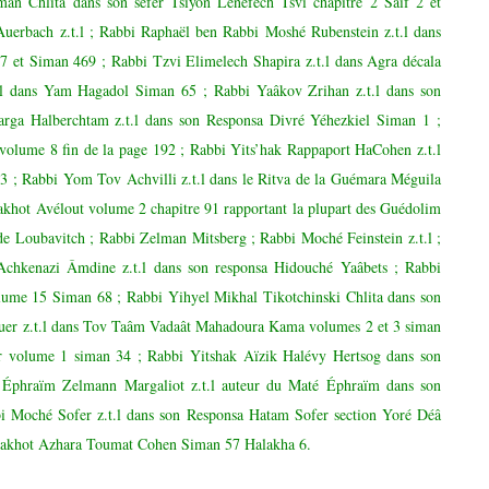
n Chlita dans son séfer Tsiyon Lénéfech Tsvi chapitre 2 Saïf 2 et
erbach z.t.l ; Rabbi Raphaël ben Rabbi Moshé Rubenstein z.t.l dans
 et Siman 469 ; Rabbi Tzvi Elimelech Shapira z.t.l dans Agra décala
.l dans Yam Hagadol Siman 65 ; Rabbi Yaâkov Zrihan z.t.l dans son
rga Halberchtam z.t.l dans son Responsa Divré Yéhezkiel Siman 1 ;
volume 8 fin de la page 192 ; Rabbi Yits’hak Rappaport HaCohen z.t.l
 ; Rabbi Yom Tov Achvilli z.t.l dans le Ritva de la Guémara Méguila
akhot Avélout volume 2 chapitre 91 rapportant la plupart des Guédolim
 Loubavitch ; Rabbi Zelman Mitsberg ; Rabbi Moché Feinstein z.t.l ;
 Achkenazi Âmdine z.t.l dans son responsa Hidouché Yaâbets ; Rabbi
olume 15 Siman 68 ; Rabbi Yihyel Mikhal Tikotchinski Chlita dans son
guer z.t.l dans Tov Taâm Vadaât Mahadoura Kama volumes 2 et 3 siman
er volume 1 siman 34 ; Rabbi Yitshak Aïzik Halévy Hertsog dans son
Éphraïm Zelmann Margaliot z.t.l auteur du Maté Éphraïm dans son
 Moché Sofer z.t.l dans son Responsa Hatam Sofer section Yoré Déâ
alakhot Azhara Toumat Cohen Siman 57 Halakha 6.