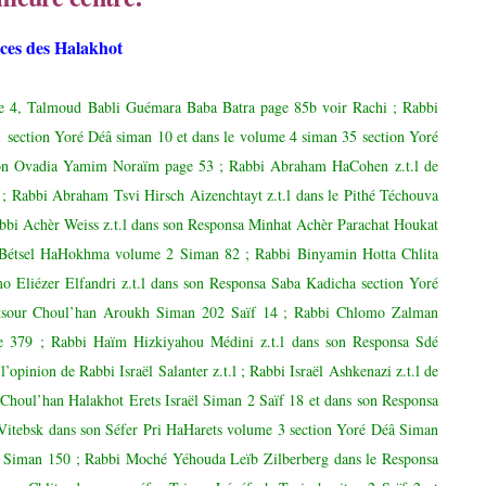
ces des Halakhot
 4, Talmoud Babli Guémara Baba Batra page 85b voir Rachi ; Rabbi
 section Yoré Déâ siman 10 et dans le volume 4 siman 35 section Yoré
azon Ovadia Yamim Noraïm page 53 ; Rabbi Abraham HaCohen
z.t.l
de
 Rabbi Abraham Tsvi Hirsch Aizenchtayt z.t.l dans le Pithé Téchouva
bi Achèr Weiss z.t.l dans son Responsa Minhat Achèr Parachat Houkat
sa Bétsel HaHokhma volume 2 Siman 82 ; Rabbi Binyamin Hotta Chlita
Eliézer Elfandri z.t.l dans son Responsa Saba Kadicha section Yoré
itsour Choul’han Aroukh Siman 202 Saïf 14 ; Rabbi Chlomo Zalman
e 379 ; Rabbi Haïm Hizkiyahou Médini z.t.l dans son Responsa Sdé
opinion de Rabbi Israël Salanter z.t.l ; Rabbi Israël Ashkenazi
z.t.l
de
Choul’han Halakhot Erets Israël Siman 2 Saïf 18 et dans son Responsa
 Vitebsk dans son Séfer Pri HaHarets volume 3 section Yoré Déâ Siman
, Siman 150 ; Rabbi Moché Yéhouda Leïb Zilberberg dans le Responsa