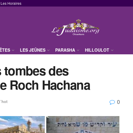
Les Horaires
FÊTES
LES JEÛNES
PARASHA
HILLOULOT
es tombes des
 de Roch Hachana
0
i’hot