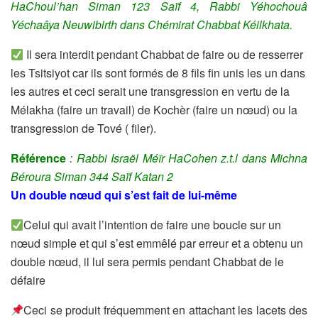
HaChoul’han Siman 123 Saïf 4,
Rabbi Yéhochouâ
Yéchaâya Neuwibirth dans
Chémirat Chabbat Kéilkhata.
Il sera interdit pendant Chabbat de faire ou de resserrer
les Tsitsiyot car ils sont formés de 8 fils fin unis les un dans
les autres et ceci serait une transgression en vertu de la
Mélakha (faire un travail) de Kochèr (faire un nœud) ou la
transgression de Tové ( filer).
Référence
: Rabbi Israël Méïr HaCohen z.t.l dans Michna
Béroura Siman 344 Saïf Katan 2
Un double nœud qui s’est fait de lui-même
Celui qui avait l’intention de faire une boucle sur un
nœud simple et qui s’est emmêlé par erreur et a obtenu un
double nœud, il lui sera permis pendant Chabbat de le
défaire
Ceci se produit fréquemment en attachant les lacets des