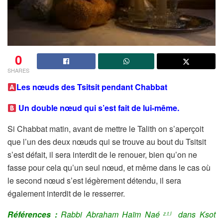
0
SHARES
Les nœuds des Tsitsit pendant Chabbat
Un double nœud qui s’est fait de lui-même.
Si Chabbat matin, avant de mettre le Talith on s’aperçoit
que l’un des deux nœuds qui se trouve au bout du Tsitsit
s’est défait, il sera interdit de le renouer, bien qu’on ne
fasse pour cela qu’un seul nœud, et même dans le cas où
le second nœud s’est légèrement détendu, il sera
également interdit de le resserrer.
Références :
Rabbi Abraham Haïm Naé
dans
Ksot
z.t.l