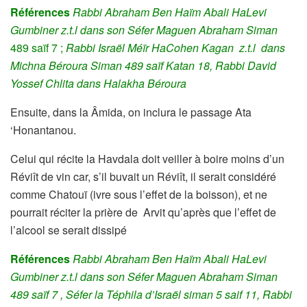
Références
Rabbi Abraham Ben Haïm Abali HaLevi
Gumbiner z.t.l dans son Séfer Maguen Abraham Siman
489 saïf 7 ;
Rabbi Israël Méïr HaCohen Kagan z.t.l dans
Michna Béroura Siman 489 saïf Katan 18, Rabbi David
Yossef Chlita dans Halakha Béroura
Ensuite, dans la Âmida, on inclura le passage Ata
‘Honantanou.
Celui qui récite la Havdala doit veiller à boire moins d’un
Réviît de vin car, s’il buvait un Réviît, il serait considéré
comme Chatouï (ivre sous l’effet de la boisson), et ne
pourrait réciter la prière de Arvit qu’après que l’effet de
l’alcool se serait dissipé
Références
Rabbi Abraham Ben Haïm Abali HaLevi
Gumbiner z.t.l dans son Séfer Maguen Abraham Siman
489 saïf 7 , Séfer la Téphila d’Israël siman 5 saif 11, Rabbi