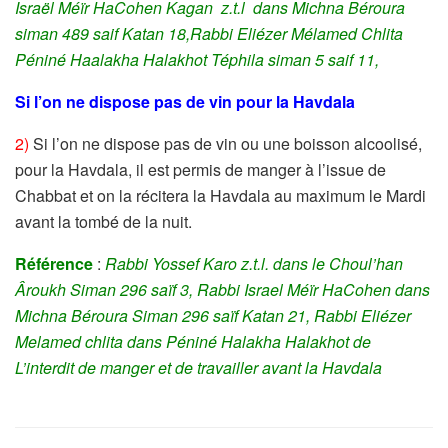
Israël Méïr HaCohen Kagan z.t.l dans Michna Béroura
siman 489 saif Katan 18,Rabbi Eliézer Mélamed Chlita
Péniné Haalakha Halakhot Téphila siman 5 saif 11,
Si l’on ne dispose pas de vin pour la Havdala
2)
Si l’on ne dispose pas de vin ou une boisson alcoolisé,
pour la Havdala, il est permis de manger à l’issue de
Chabbat et on la récitera la Havdala au maximum le Mardi
avant la tombé de la nuit.
Référence
:
Rabbi Yossef Karo z.t.l. dans le Choul’han
Âroukh Siman 296 saïf 3, Rabbi Israel Méïr HaCohen dans
Michna Béroura Siman 296 saïf Katan 21,
Rabbi Eliézer
Melamed chlita dans Péniné Halakha Halakhot de
L’interdit de manger et de travailler avant la Havdala