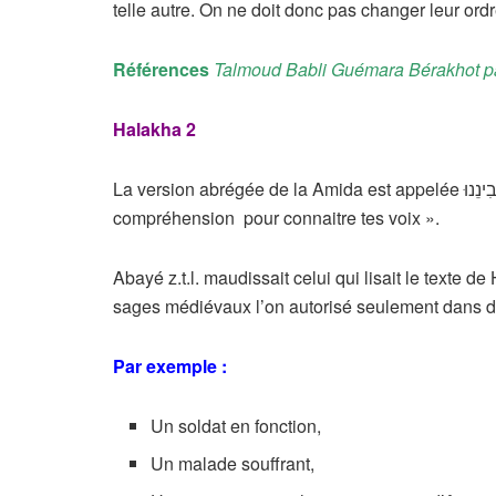
telle autre. On ne doit donc pas changer leur ordre
Références
Talmoud Babli Guémara Bérakhot pa
Halakha 2
La version abrégée de la Amida est appelée הֲבִינֵנוּ «Havinénou» «donne nous la
compréhension pour connaitre tes voix ».
Abayé z.t.l. maudissait celui qui lisait le texte 
sages médiévaux l’on autorisé seulement dans d
Par exemple :
Un soldat en fonction,
Un malade souffrant,