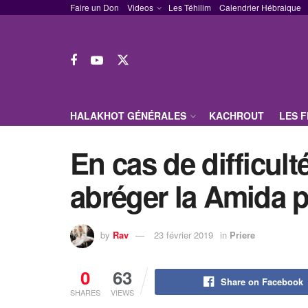
Faire un Don
Videos
Les Téhilim
Calendrier Hébraique
HALAKHOT GÉNÉRALES
KACHROUT
LES 
En cas de difficul
abréger la Amida p
by
Rav
23 février 2019
in
Priere
0
63
Share on Facebook
SHARES
VIEWS