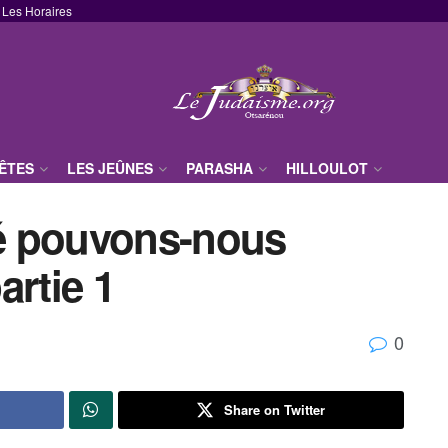
Les Horaires
FÊTES
LES JEÛNES
PARASHA
HILLOULOT
té pouvons-nous
artie 1
0
Share on Twitter