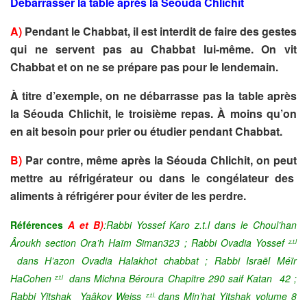
Débarrasser la table après la Séouda Chlichit
A)
Pendant le Chabbat, il est interdit de faire des gestes
qui ne servent pas au Chabbat lui-même. On vit
Chabbat et on ne se prépare pas pour le lendemain.
À titre d’exemple, on ne débarrasse pas la table après
la Séouda Chlichit, le troisième repas. À moins qu’on
en ait besoin pour prier ou étudier pendant Chabbat.
B)
Par contre, même après la Séouda Chlichit, on peut
mettre au réfrigérateur ou dans le congélateur des
aliments à réfrigérer pour éviter de les perdre.
Références
A et B)
:Rabbi Yossef Karo z.t.l dans le Choul’han
Âroukh section Ora’h Haïm Siman
323 ; Rabbi Ovadia Yossef
z.t.l
dans H’azon Ovadia Halakhot chabbat ;
Rabbi Israël Méïr
HaCohen
dans Michna Béroura
Chapitre
290 saif Katan 42 ;
z.t.l
Rabbi Yitshak Yaâkov Weiss
dans Min’hat Yitshak volume
8
z.t.l.