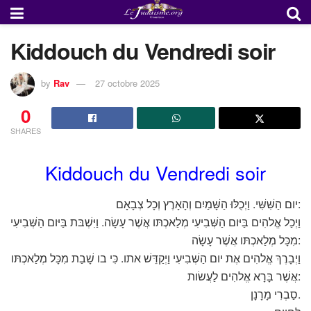
Kiddouch du Vendredi soir
by
Rav
27 octobre 2025
0
SHARES
Kiddouch du Vendredi soir
יום הַשִּׁשִּׁי. וַיְכֻלּוּ הַשָּׁמַיִם וְהָאָרֶץ וְכָל צְבָאָם:
וַיְכַל אֱלהִים בַּיּום הַשְּׁבִיעִי מְלַאכְתּו אֲשֶׁר עָשָׂה. וַיִּשְׁבּת בַּיּום הַשְּׁבִיעִי
מִכָּל מְלַאכְתּו אֲשֶׁר עָשָׂה:
וַיְבָרֶךְ אֱלהִים אֶת יום הַשְּׁבִיעִי וַיְקַדֵּשׁ אתו. כִּי בו שָׁבַת מִכָּל מְלַאכְתּו
אֲשֶׁר בָּרָא אֱלהִים לַעֲשׂות:
סַבְרִי מָרָנָן.