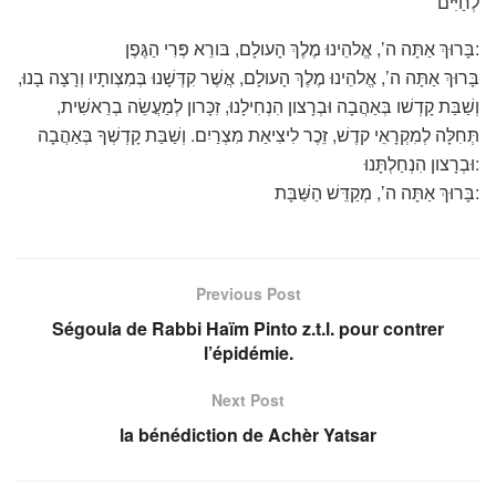
לְחַיִּים
בָּרוּךְ אַתָּה ה’, אֱלהֵינוּ מֶלֶךְ הָעולָם, בּורֵא פְּרִי הַגֶּפֶן:
בָּרוּךְ אַתָּה ה’, אֱלהֵינוּ מֶלֶךְ הָעולָם, אֲשֶׁר קִדְּשָׁנוּ בְּמִצְותָיו וְרָצָה בָנוּ,
וְשַׁבַּת קָדְשׁו בְּאַהֲבָה וּבְרָצון הִנְחִילָנוּ, זִכָּרון לְמַעֲשֵׂה בְרֵאשִׁית,
תְּחִלָּה לְמִקְרָאֵי קדֶשׁ, זֵכֶר לִיצִיאַת מִצְרַיִם. וְשַׁבַּת קָדְשְׁךָ בְּאַהֲבָה
וּבְרָצון הִנְחַלְתָּנוּ:
בָּרוּךְ אַתָּה ה’, מְקַדֵּשׁ הַשַּׁבָּת:
Previous Post
Ségoula de Rabbi Haïm Pinto z.t.l. pour contrer
l’épidémie.
Next Post
la bénédiction de Achèr Yatsar