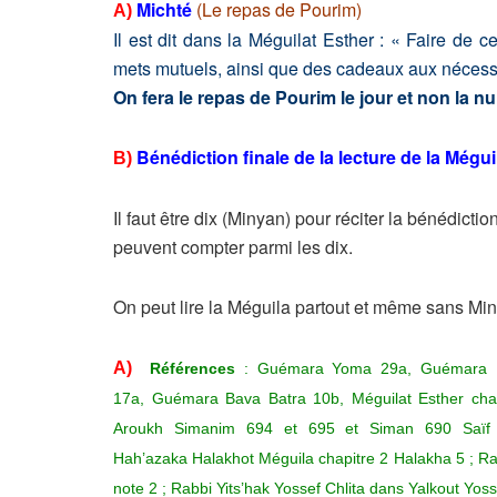
Michté
(Le repas de Pourim)
A)
Il est dit dans la Méguilat Esther : « Faire de c
mets mutuels, ainsi que des cadeaux aux nécess
On fera le repas de Pourim le jour et non la nui
Bénédiction finale de la lecture de la Mégui
B)
Il faut être dix (Minyan) pour réciter la bénédicti
peuvent compter parmi les dix.
On peut lire la Méguila partout et même sans Min
A)
Références
:
Guémara Yoma 29a, Guémara M
17a,
Guémara Bava Batra 10b, Méguilat Esther chapi
Aroukh Simanim 694 et 695 et Siman 690 Saïf
Hah’azaka
Halakhot Méguila chapitre 2 Halakha 5 ; Ra
note 2 ; Rabbi Yits’hak Yossef Chlita dans Yalkout Yo