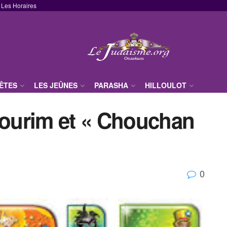
Les Horaires
FÊTES
LES JEÛNES
PARASHA
HILLOULOT
Pourim et « Chouchan
0