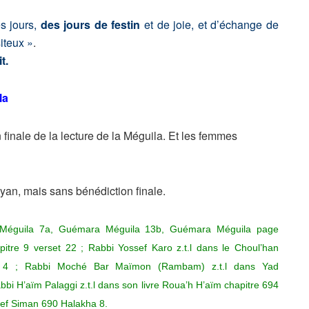
es jours,
des jours de festin
et de joie, et d’échange de
iteux »
.
t.
la
on finale de la lecture de la Méguila. Et les femmes
yan, mais sans bénédiction finale.
éguila 7a, Guémara Méguila 13b, Guémara Méguila page
tre 9 verset 22 ; Rabbi Yossef Karo z.t.l dans le Choul’han
 4 ; Rabbi Moché Bar Maïmon (Rambam) z.t.l
dans Yad
bbi H’aïm Palaggi z.t.l dans son livre Roua’h H’aïm chapitre 694
ssef Siman 690 Halak
ha 8.