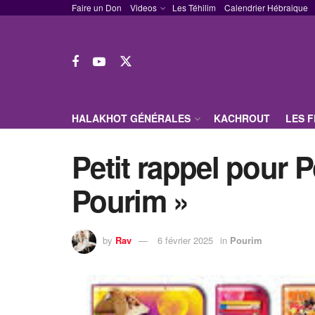
Faire un Don
Videos
Les Téhilim
Calendrier Hébraique
HALAKHOT GÉNÉRALES
KACHROUT
LES 
Petit rappel pour 
Pourim »
by
Rav
6 février 2025
in
Pourim