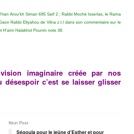
ul’han Arou’kh Siman 695 Saïf 2 ; Rabbi Moché Isserlas, le Rama
 Gaon Rabbi Eliyahou de Vilna z.t.l dans son commentaire sur le
’ot H’aïm Halakhot Pourim note 38.
vision imaginaire créée par nos
 désespoir c’est se laisser glisser
Next Post
Ségoula pour le jeûne d’Esther et pour