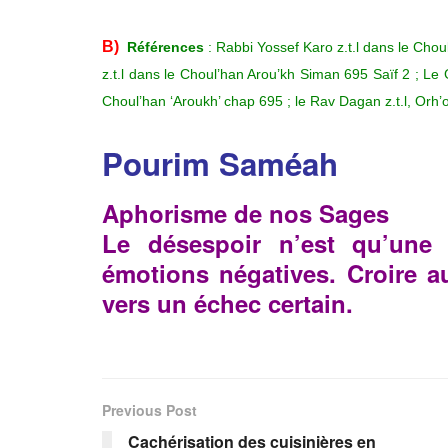
B
)
Références
: Rabbi Yossef Karo z.t.l dans le Cho
z.t.l dans le Choul’han Arou’kh Siman 695 Saïf 2 ; Le
Choul’han ‘Aroukh’ chap 695 ; le Rav Dagan z.t.l, Orh
Pourim Saméah
Aphorisme de nos Sages
Le désespoir n’est qu’une 
émotions négatives. Croire au
vers un échec certain.
Previous Post
Cachérisation des cuisinières en