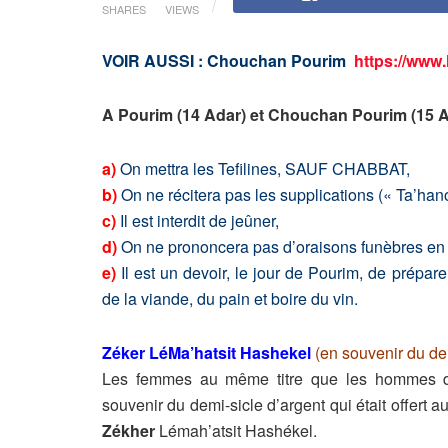
SHARES
VIEWS
VOIR AUSSI : Chouchan Pourim
https://www
A Pourim (14 Adar) et Chouchan Pourim (15 A
a)
On mettra les Tefilines, SAUF CHABBAT,
b)
On ne récitera pas les supplications (« Ta’han
c)
Il est interdit de jeûner,
d)
On ne prononcera pas d’oraisons funèbres en l’
e)
Il est un devoir, le jour de Pourim, de prépar
de la viande, du pain et boire du vin.
Zéker LéMa’hatsit Hashekel
(en souvenir du de
Les femmes au même titre que les hommes d
souvenir du demi-sicle d’argent qui était offert 
Zékher
Lémah’atsit Hashékel.