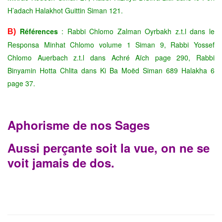
H’adach Halakhot Guittin Siman 121.
Références
: Rabbi Chlomo Zalman Oyrbakh z.t.l dans le
B)
Responsa Minhat Chlomo volume 1 Siman 9, Rabbi Yossef
Chlomo Auerbach z.t.l dans Achré Aïch page 290, Rabbi
Binyamin Hotta Chlita dans Ki Ba Moëd Siman 689 Halakha 6
page 37.
Aphorisme de nos Sages
Aussi perçante soit la vue, on ne se
voit jamais de dos.