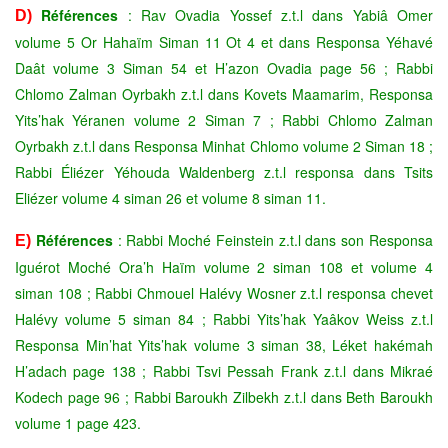
Références
: Rav Ovadia Yossef z.t.l dans Yabiâ Omer
D)
volume 5 Or Hahaïm Siman 11 Ot 4 et dans Responsa Yéhavé
Daât volume 3 Siman 54 et H’azon Ovadia page 56 ; Rabbi
Chlomo Zalman Oyrbakh z.t.l dans Kovets Maamarim, Responsa
Yits’hak Yéranen volume 2 Siman 7 ; Rabbi Chlomo Zalman
Oyrbakh z.t.l dans Responsa Minhat Chlomo volume 2 Siman 18 ;
Rabbi Éliézer Yéhouda Waldenberg z.t.l responsa dans Tsits
Eliézer volume 4 siman 26 et volume 8 siman 11.
Références
: Rabbi Moché Feinstein z.t.l dans son Responsa
E)
Iguérot Moché Ora’h Haïm volume 2 siman 108 et volume 4
siman 108 ; Rabbi Chmouel Halévy Wosner z.t.l responsa chevet
Halévy volume 5 siman 84 ; Rabbi Yits’hak Yaâkov Weiss z.t.l
Responsa Min’hat Yits’hak volume 3 siman 38, Léket hakémah
H’adach page 138 ; Rabbi Tsvi Pessah Frank z.t.l dans Mikraé
Kodech page 96 ; Rabbi Baroukh Zilbekh z.t.l dans Beth Baroukh
volume 1 page 423.