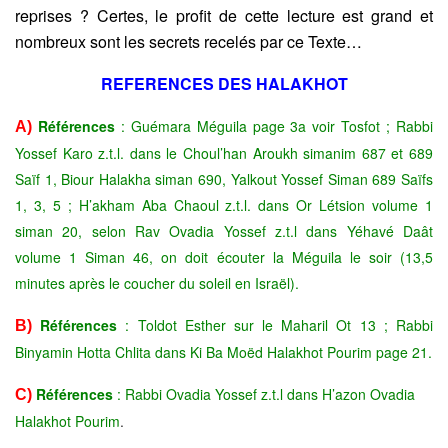
reprises ? Certes, le profit de cette lecture est grand et
nombreux sont les secrets recelés par ce Texte…
REFERENCES DES HALAKHOT
Références
: Guémara Méguila page 3a voir Tosfot ; Rabbi
A)
Yossef Karo z.t.l. dans le Choul’han Aroukh simanim 687 et 689
Saïf 1, Biour Halakha siman 690, Yalkout Yossef Siman 689 Saïfs
1, 3, 5 ; H’akham Aba Chaoul z.t.l. dans Or Létsion volume 1
siman 20, selon Rav Ovadia Yossef z.t.l dans Yéhavé Daât
volume 1 Siman 46, on doit écouter la Méguila le soir (13,5
minutes après le coucher du soleil en Israël).
Références
: Toldot Esther sur le Maharil Ot 13 ; Rabbi
B)
Binyamin Hotta Chlita dans Ki Ba Moëd Halakhot Pourim page 21.
Références
: Rabbi Ovadia Yossef z.t.l dans H’azon Ovadia
C)
Halakhot Pourim
.