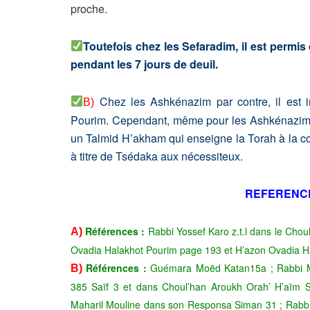
proche.
Toutefois chez les Sefaradim, il est permi
pendant les 7 jours de deuil.
Chez les Ashkénazim par contre, il est 
B)
Pourim. Cependant, même pour les Ashkénazim, si 
un Talmid H’akham qui enseigne la Torah à la col
à titre de Tsédaka aux nécessiteux.
REFERENC
Références :
Rabbi Yossef Karo z.t.l dans le Cho
A)
Ovadia Halakhot Pourim page 193 et H’azon Ovadia H
Références
:
Guémara Moëd Katan15a ; Rabbi Mo
B)
385 Saïf 3 et dans Choul’han Aroukh Orah’ H’aïm
Maharil Mouline dans son Responsa Siman 31 ; Rabbi