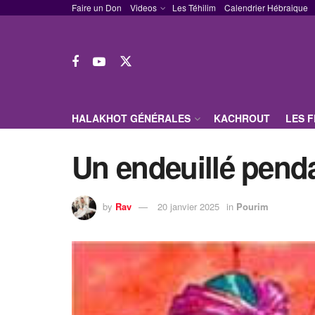
Faire un Don
Videos
Les Téhilim
Calendrier Hébraique
HALAKHOT GÉNÉRALES
KACHROUT
LES 
Un endeuillé pend
by
Rav
20 janvier 2025
in
Pourim