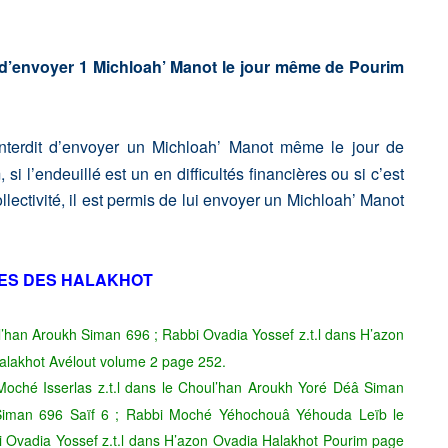
s d’envoyer 1 Michloah’ Manot le jour même de Pourim
interdit d’envoyer un Michloah’ Manot même le jour de
l’endeuillé est un en difficultés financières ou si c’est
lectivité, il est permis de lui envoyer un Michloah’ Manot
ES DES HALAKHOT
ul’han Aroukh Siman 696 ; Rabbi Ovadia Yossef z.t.l dans H’azon
alakhot Avélout volume 2 page 252.
ché Isserlas z.t.l dans le Choul’han Aroukh Yoré Déâ Siman
 Siman 696 Saïf 6 ; Rabbi Moché Yéhochouâ Yéhouda Leïb le
 Ovadia Yossef z.t.l dans H’azon Ovadia Halakhot Pourim page