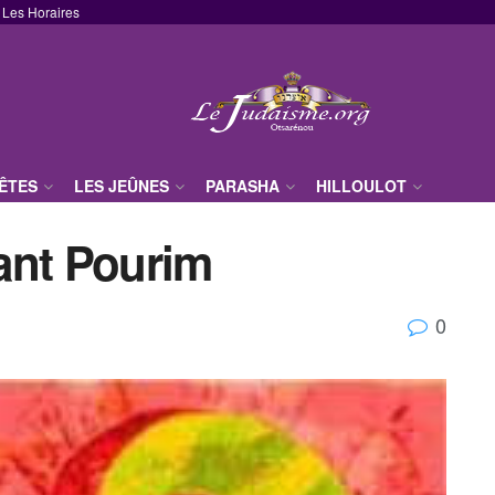
Les Horaires
FÊTES
LES JEÛNES
PARASHA
HILLOULOT
ant Pourim
0