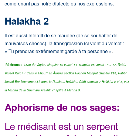
comprenant pas notre dialecte ou nos expressions.
Halakha 2
Il est aussi interdit de se maudire (de se souhaiter de
mauvaises choses), la transgression ici vient du verset :
« Tu prendras extrêmement garde à ta personne »
.
Références
:
Livre de Vayikra chapitre 19 verset 14 chapitre 25 verset 14 a 17,
Rabbi
Yossef Karo
dans le Choul’han Âroukh section Hochen Michpat chapitre 228,
Rabbi
z.t.l
Moché Bar Maïmone z.t.l. dans le Rambam Halakhot Déôt chapitre 7 Halakha 2 et 6,
voir
la Michna de la Guémara Arékhin
chapitre 3 Michna 5.
Aphorisme de nos sages:
Le
médisant est un serpent