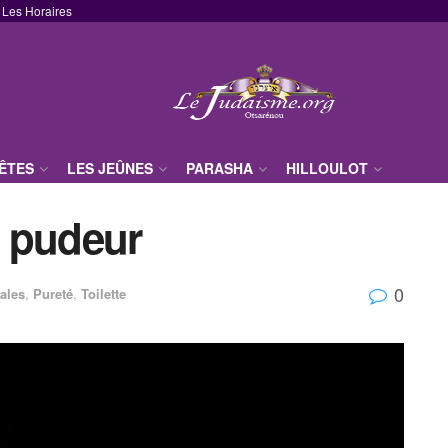
Les Horaires
FÊTES
LES JEÛNES
PARASHA
HILLOULOT
 pudeur
0
ales
,
Pureté
,
Toilette