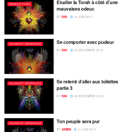
Etudier la Torah à côté d’une
BÉNÉDICTIONS
mauvaises odeur.
BY
RAV
19 JUIN 2017
Se comporter avec pudeur
HALAKHOT GÉNÉRALES
BY
RAV
25 DÉCEMBRE 2019
Se retenir d’aller aux toilettes
HALAKHOT GÉNÉRALES
partie 3
BY
RAV
24 NOVEMBRE 2019
Ton peuple sera pur
HALAKHOT GÉNÉRALES
BY
ADMIN
14 JUIN 2017