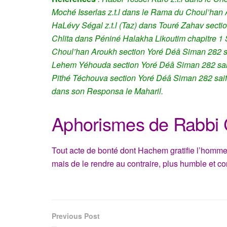
Moché Isserlas z.t.l dans le Rama du Choul’han
HaLévy Ségal z.t.l (Taz) dans Touré Zahav sect
Chlita dans Péniné Halakha Likoutim chapitre 1
Choul’han Aroukh section Yoré Déâ Siman 282 sa
Lehem Yéhouda section Yoré Déâ Siman 282 saif 
Pithé Téchouva section Yoré Déâ Siman 282 saif
dans son Responsa le
Maharil.
Aphorismes de Rabbi
Tout acte de bonté dont Hachem gratifie l’homme 
mais de le rendre au contraire, plus humble et co
Previous Post