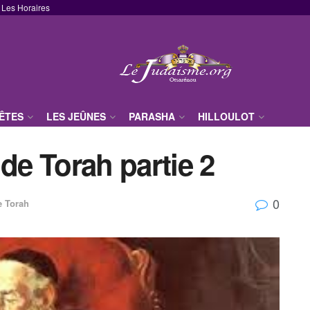
Les Horaires
FÊTES
LES JEÛNES
PARASHA
HILLOULOT
de Torah partie 2
0
e Torah