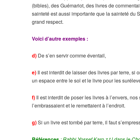
(bibles), des Guémariot, des livres de commentair
sainteté est aussi importante que la sainteté du 
grand respect.
Voici d’autre exemples :
d)
De s’en servir comme éventail,
e)
Il est interdit de laisser des livres par terre, s
un espace entre le sol et le livre pour les suréleve
f)
Il est interdit de poser les livres à l’envers, nos 
l’embrassaient et le remettaient à l’endroit.
g)
Si un livre est tombé par terre, il faut s’empre
Références
: Rabbi Yossef Karo z.t.l dans le C