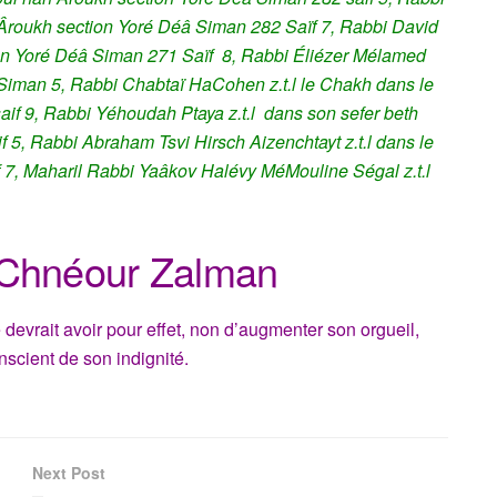
 Âroukh section Yoré Déâ Siman 282 Saïf 7,
Rabbi David
ion Yoré Déâ Siman 271 Saïf 8, Rabbi Éliézer Mélamed
 Siman 5, Rabbi Chabtaï HaCohen z.t.l le Chakh dans le
if 9, Rabbi Yéhoudah Ptaya z.t.l dans son sefer beth
5, Rabbi Abraham Tsvi Hirsch Aizenchtayt z.t.l dans le
 7,
Maharil
Rabbi Yaâkov Halévy MéMouline Ségal z.t.l
 Chnéour Zalman
devrait avoir pour effet, non d’augmenter son orgueil,
nscient de son indignité.
Next Post