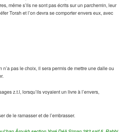
es, même s’ils ne sont pas écrits sur un parchemin, leur
Séfer Torah et l’on devra se comporter envers eux, avec
i on n’a pas le choix, il sera permis de mettre une dalle ou
r.
sages z.t.l, lorsqu’ils voyaient un livre à l’envers,
sser de le ramasser et de l’embrasser.
houl’han Âroukh section Yoré Déâ Siman 282 saif 5, Rabbi