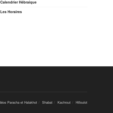
Calendrier Hébraique
Les Horaires
déos Paracha et Halakhot
Shabat
Kachrout
Hilloulot