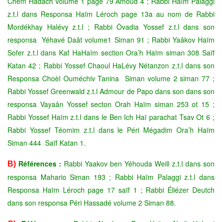
Chem Hadach volume 1 page 79 Amoud 4 ; Rabbi Haïm Palaggi
z.t.l dans Responsa Haïm Léroch page 13a au nom de Rabbi
Mordékhay Halévy z.t.l ; Rabbi Ôvadia Yossef z.t.l dans son
responsa Yéhavé Daât volume1 Siman 91 ; Rabbi Yaâkov Haïm
Sofer z.t.l dans Kaf HaHaïm section Ora’h Haïm siman 308 Saïf
Katan 42 ; Rabbi Yossef Chaoul HaLévy Nétanzon z.t.l dans son
Responsa Choèl Ouméchiv Tanina Siman volume 2 siman 77 ;
Rabbi Yossef Greenwald z.t.l Admour de Papo dans son dans son
responsa Vayaân Yossef secton Orah Haïm siman 253 ot 15 ;
Rabbi Yossef Haïm z.t.l dans le Ben Ich Haï parachat Tsav Ot 6 ;
Rabbi Yossef Téomim z.t.l dans le Péri Mégadim Ora’h Haïm
Siman 444 Saïf Katan 1.
Références :
Rabbi Yaakov ben Yéhouda Weill z.t.l dans son
B)
responsa Mahario Siman 193 ; Rabbi Haïm Palaggi z.t.l dans
Responsa Haïm Léroch page 17 saïf 1 ; Rabbi Éliézer Deutch
dans son responsa Péri Hassadé volume 2 Siman 88.