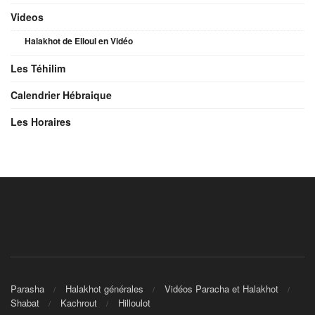
Videos
Halakhot de Elloul en Vidéo
Les Téhilim
Calendrier Hébraique
Les Horaires
Parasha
Halakhot générales
Vidéos Paracha et Halakhot
Shabat
Kachrout
Hilloulot