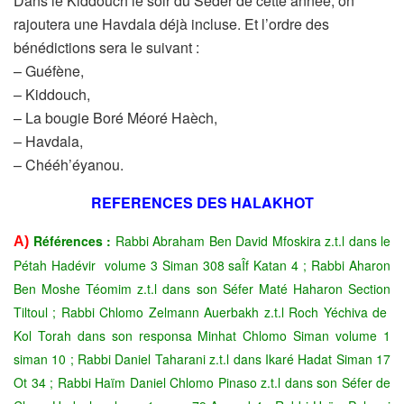
Dans le Kiddouch le soir du Séder de cette année,
on
rajoutera une Havdala déjà incluse. Et l’ordre des
bénédictions
sera le suivant :
– Guéfène,
– Kiddouch,
– La bougie Boré Méoré Haèch,
– Havdala,
– Chééh’éyanou.
REFERENCES DES HALAKHOT
Références :
Rabbi Abraham Ben David Mfoskira z.t.l dans le
A)
Pétah Hadévir volume 3 Siman 308 saÎf Katan 4 ; Rabbi Aharon
Ben Moshe Téomim z.t.l dans son Séfer Maté Haharon Section
Tiltoul ; Rabbi Chlomo Zelmann Auerbakh z.t.l Roch Yéchiva de
Kol Torah dans son responsa Minhat Chlomo Siman volume 1
siman 10 ; Rabbi Daniel Taharani z.t.l dans Ikaré Hadat Siman 17
Ot 34 ; Rabbi Haïm Daniel Chlomo Pinaso z.t.l dans son Séfer de