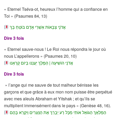
« Eternel Tséva-ot, heureux l’homme qui a confiance en
Toi » (Psaumes 84, 13)
אֲדֹנָי צְבָאוֹת אַשְׁרֵי אָדָם בּוֹטֵחַ בָּךְ
Dire 3 fois
« Eternel sauve-nous ! Le Roi nous répondra le jour où
nous L’appellerons » (Psaumes 20, 10)
אֲדֹנָי הוֹשִׁיעָה | הַמֶּלֶךְ יַעֲנֵנוּ בְּיוֹם קָרְאֵנוּ
Dire 3 fois
» l’ange qui me sauve de tout malheur bénisse les
garçons et que grâce à eux mon nom puisse être perpétué
avec mes aïeuls Abraham et Yitshak ; et qu’ils se
multiplient immensément dans le pays » (Genèse 48, 16).
הַמַּלְאָךְ הַגּוֹאֵל אוֹתִי מִכָּל רַע יְבָרֵךְ אֶת הַנְּעָרִים וְיִקָרֵא בָּהֶם