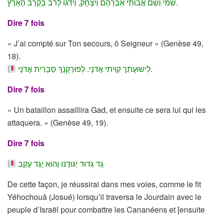
בְּקֶרֶב הָאָרֶץ.
שְׁמִי וְשֵׁם אֲבוֹתַי אַבְרָהָם וְיִצְחָק, וְיִדְגוּ לָרֹב
Dire 7 fois
« J’ai compté sur Ton secours, ô Seigneur » (Genèse 49,
18).
לִישׁוּעָתְך קִוִּיתִי אֲדֹנָי. לְפוּרְקָנָךְ סַבָּרִית אֲדֹנָי.
Dire 7 fois
« Un bataillon assaillira Gad, et ensuite ce sera lui qui les
attaquera. » (Genèse 49, 19).
Dire 7 fois
גָּד גְּדוּד יְגוּדֶנּוּ וְהוּא יָגֻד עָקֵב
De cette façon, je réussirai dans mes voies, comme le fit
Yéhochouâ (Josué) lorsqu’il traversa le Jourdain avec le
peuple d’Israël pour combattre les Cananéens et [ensuite