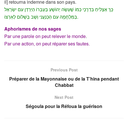
il] retourna indemne dans son pays.
כָּךְ אַצְלִיחַ בִּדְרָכַי כְּמוֹ שֶׁעָשָׂה יְהוֹשֻׁעַ בְּעָבְרוֹ הַיַּרְדֵּן עִם יִשְׂרָאֵל
בַּמִּלְחָמָה עִם הַכְּנַעֲנִי וְשָׁב בְּשָׁלוֹם לְאַרְצוֹ.
Aphorismes de nos sages
Par une parole on peut relever le monde
.
Par une action, on peut réparer ses fautes.
Previous Post
Préparer de la Mayonnaise ou de la T’hina pendant
Chabbat
Next Post
Ségoula pour la Réfoua la guérison