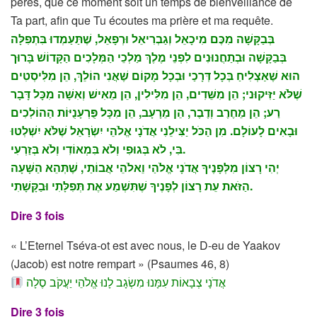
pères, que ce moment soit un temps de bienveillance de
Ta part, afin que Tu écoutes ma prière et ma requête.
בְּבַקָּשָׁה מִכֶּם מִיכָאֵל וְגַבְרִיאֵל וּרְפָאֵל, שֶׁתַּעַמְדוּ בִּתְפִלָּה
בְּבַקָּשָׁה וּבְתַחֲנוּנִים לִפְנֵי מֶלֶךְ מַלְכֵי הַמְּלָכִים הַקָּדוֹשׁ בָּרוּך
הוּא שֶׁאַצְלִיחַ בְּכָל דְּרָכַי וּבְכָל מָקוֹם שֶׁאֲנִי הוֹלֵךְ, הֵן מִלִּיסְטִים
שֶׁלֹּא יַזִּיקוּני; הֵן מִשֵּׁדִים, הֵן מִלִּילִין, הֵן מֵאִישׁ וְאִשָּׁה מִכָּל דָּבָר
רַע; הֵן מֵחֶרֶב וְדֶבֶר, הֵן מֵרָעָב, הֵן מִכָּל פֻּרְעָנֻיּוֹת הַהוֹלְכִים
וּבָאִים לָעוֹלָם. מִן הַכֹּל יַצִּילֵנִי אֲדֹנָי אֱלֹהֵי יִשְׂרָאֵל שֶׁלֹּא יִשְׁלְטוּ
בִּי, לֹא בְּגוּפִי וְלֹא בִּמְאוֹדִי וְלֹא בְּזַרְעִי.
יְהִי רָצוֹן מִלְּפָנֶיךָ אֲדֹנָי אֱלֹהַי וֵאלֹהֵי אֲבוֹתַי, שֶׁתְּהֵא הַשָּׁעָה
הַזֹּאת עֵת רָצוֹן לְפָנֶיךָ שֶׁתִּשְׁמַע אֶת תְּפִלָּתִי וּבַקָּשָׁתִי.
Dire 3 fois
« L’Eternel Tséva-ot est avec nous, le D-eu de Yaakov
(Jacob) est notre rempart » (Psaumes 46, 8)
אֲדֹנָי צְבָאוֹת עִמָּנוּ מִשְׂגָב לָנוּ אֱלֹהֵי יַעֲקֹב סֶלָה
Dire 3 fois