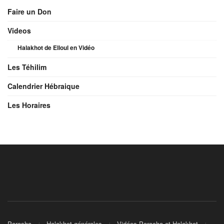
Faire un Don
Videos
Halakhot de Elloul en Vidéo
Les Téhilim
Calendrier Hébraique
Les Horaires
Parasha
Halakhot générales
Vidéos Paracha et Halakhot