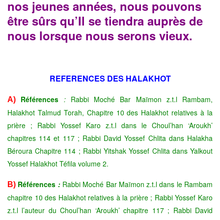
nos jeunes années, nous pouvons
être sûrs qu’Il se tiendra
auprès de
nous lorsque nous serons vieux.
REFERENCES DES HALAKHOT
Références
:
Rabbi Moché Bar Maïmon z.t.l Rambam,
A)
Halakhot Talmud Torah, Chapitre 10 des Halakhot relatives à la
prière ; Rabbi Yossef Karo z.t.l dans le Choul’han ‘Aroukh’
chapitres 114 et 117 ; Rabbi David Yossef Chlita dans Halakha
Béroura Chapitre 114 ; Rabbi Yitshak Yossef Chlita dans Yalkout
Yossef Halakhot Téfila volume 2.
Réfé
rences
:
Rabbi Moché Bar Maïmon z.t.l dans le Rambam
B)
chapitre 10 des Halakhot relatives à la prière ; Rabbi Yossef Karo
z.t.l l’auteur du Choul’han ‘Aroukh’ chapitre 117 ; Rabbi David