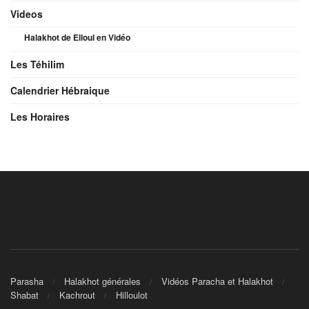
Videos
Halakhot de Elloul en Vidéo
Les Téhilim
Calendrier Hébraique
Les Horaires
Parasha
Halakhot générales
Vidéos Paracha et Halakhot
Shabat
Kachrout
Hilloulot