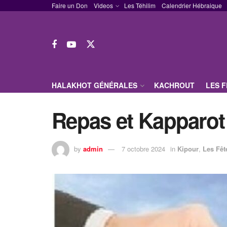
Faire un Don
Videos
Les Téhilim
Calendrier Hébraique
HALAKHOT GÉNÉRALES
KACHROUT
LES 
Repas et Kapparot
by
admin
7 octobre 2024
in
Kipour
,
Les Fêt