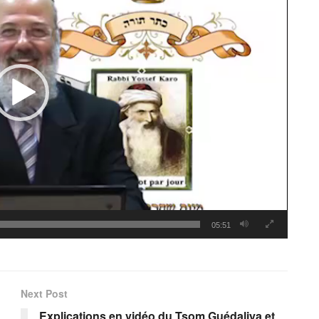
05:51
Next Post
Explications en vidéo du Tsom Guédaliya et