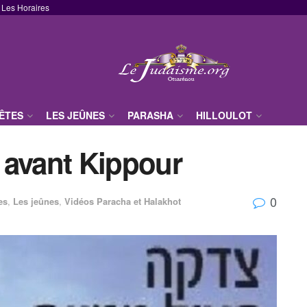
Les Horaires
FÊTES
LES JEÛNES
PARASHA
HILLOULOT
 avant Kippour
0
es
,
Les jeûnes
,
Vidéos Paracha et Halakhot