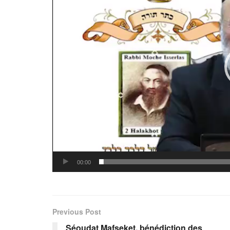
00:00
Previous Post
Séoudat Mafseket, bénédiction des