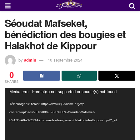
Séoudat Mafseket,
bénédiction des bougies et
Halakhot de Kippour
by
admin
10 septembre 2024
0
SHARES
Lecteur
Media error: Format(s) not supported or source(s) not found
vidéo
Télécharger le fichier: https://www.lejudaisme.org/wp-
content/uploads/2016/09/a028-S%C3%A9oudat-Mafseket-
b%C3%A9n%C3%A9diction-des-bougies-et-Halakhot-de-Kippour.mp4?_=1