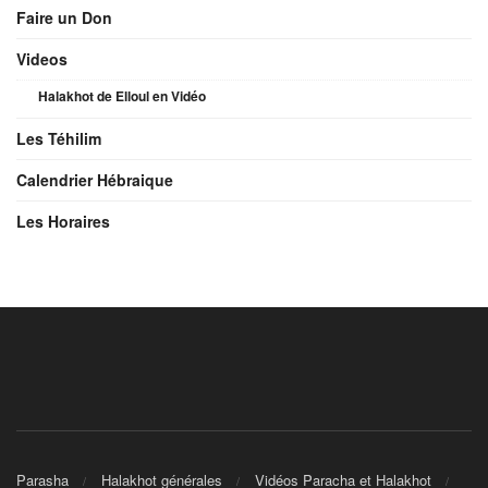
Faire un Don
Videos
Halakhot de Elloul en Vidéo
Les Téhilim
Calendrier Hébraique
Les Horaires
Parasha
Halakhot générales
Vidéos Paracha et Halakhot