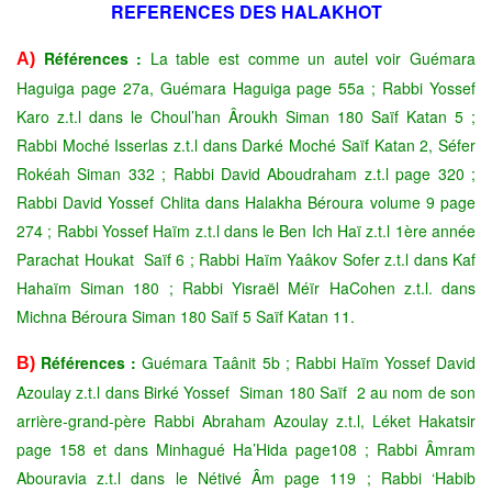
REFERENCES DES HALAKHOT
Références :
La table est comme un autel voir Guémara
A)
Haguiga page 27a, Guémara
Haguiga page 55a ; Rabbi Yossef
Karo z.t.l dans le Choul’han Âroukh Siman 180 Saïf
Katan 5 ;
Rabbi Moché Isserlas z.t.l dans Darké Moché Saïf Katan 2, Séfer
Rokéah Siman
332 ; Rabbi David Aboudraham z.t.l page 320 ;
Rabbi David Yossef Chlita dans Halakha
Béroura volume 9 page
274 ; Rabbi Yossef Haïm z.t.l dans le Ben Ich Haï z.t.l 1ère année
Parachat Houkat Saïf 6 ; Rabbi Haïm Yaâkov Sofer z.t.l dans Kaf
Hahaïm Siman 180 ;
Rabbi Yisraël Méïr HaCohen z.t.l. dans
Michna Béroura Siman 180 Saïf 5 Saïf Katan 11.
Références :
Guémara Taânit 5b ; Rabbi Haïm Yossef David
B)
Azoulay z.t.l dans Birké
Yossef Siman 180 Saïf 2 au nom de son
arrière-grand-père Rabbi Abraham Azoulay z.t.l,
Léket Hakatsir
page 158 et dans Minhagué Ha’Hida page108 ; Rabbi Âmram
Abouravia
z.t.l dans le Nétivé Âm page 119 ; Rabbi ‘Habib