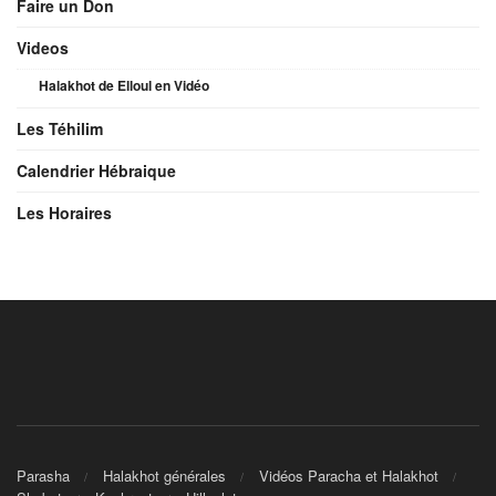
Faire un Don
Videos
Halakhot de Elloul en Vidéo
Les Téhilim
Calendrier Hébraique
Les Horaires
Parasha
Halakhot générales
Vidéos Paracha et Halakhot