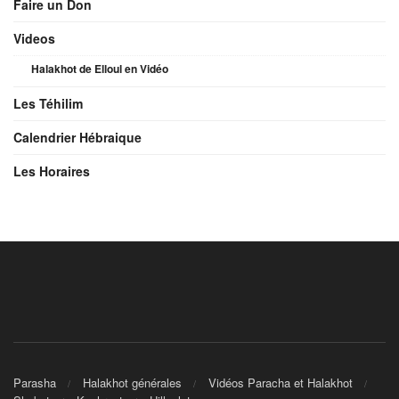
Faire un Don
Videos
Halakhot de Elloul en Vidéo
Les Téhilim
Calendrier Hébraique
Les Horaires
Parasha
Halakhot générales
Vidéos Paracha et Halakhot