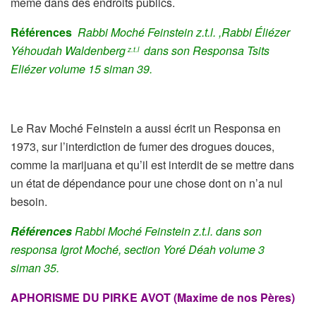
même dans des endroits publics.
Références
Rabbi Moché Feinstein z.t.l. ,
Rabbi Éliézer
Yéhoudah Waldenberg
dans son Responsa Tsits
z.t.l
Eliézer volume 15 siman
39.
Le Rav Moché Feinstein a aussi écrit un Responsa en
1973, sur l’interdiction de fumer des drogues douces,
comme la marijuana et qu’il est interdit de se mettre dans
un état de dépendance pour une chose dont on n’a nul
besoin.
Références
Rabbi Moché Feinstein z.t.l. dans son
responsa
Igrot Moché, section Yoré Déah volume 3
siman
35.
APHORISME DU PIRKE AVOT (Maxime de nos Pères)