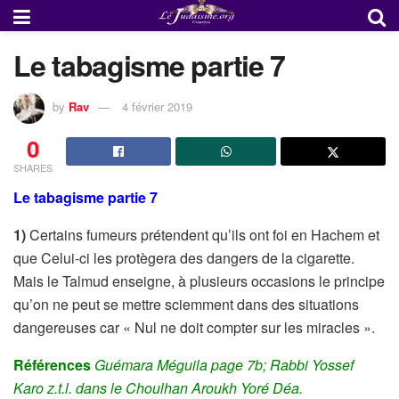
Le tabagisme partie 7
by
Rav
4 février 2019
0
SHARES
Le tabagisme partie 7
1)
Certains fumeurs prétendent qu’ils ont foi en Hachem et
que Celui-ci les protègera des dangers de la cigarette.
Mais le Talmud enseigne, à plusieurs occasions le principe
qu’on ne peut se mettre sciemment dans des situations
dangereuses car « Nul ne doit compter sur les miracles ».
Références
Guémara Méguila page 7b; Rabbi Yossef
Karo z.t.l. dans le Choulhan Aroukh Yoré Déa.