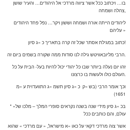
בו… ויכתוב ככל אשר ציווה מרדכי אל היהודים… והעיר שושן
צהלה ושמחה,
ליהודים הייתה אורה ושמחה וששון ויקר… נפל פחד היהודים
עליהם »
כתוב במגילת אסתר שכל זה קרה בתאריך כ »ג סיון!
הרבי מליובאוויטש גילה לנו סודות ממה שקורה בשמים ביום זה.
זהו יום נעלה ביותר שבו כל יהודי יכול להיות בעל- הבית על כל
העולם כולו ולעשות בו כרצונו.
וכך אומר הרבי (בש »ק כ »ג סיון תשמ »ג התוועדוית ע »מ
1651)
* »בכ »ג סיון מידי שנה בשנה נקראים סופרי המלך – מלכו של
עולם, והם כותבים ככל
אשר צוה מרדכי דקאי על כאו »א מישראל, « עם מרדכי » שהוא