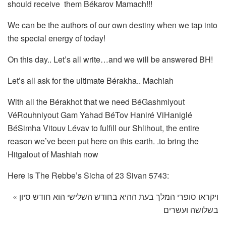
should receive them Békarov Mamach!!!
We can be the authors of our own destiny when we tap into
the special energy of today!
On this day.. Let’s all write…and we will be answered BH!
Let’s all ask for the ultimate Bérakha.. Machiah
With all the Bérakhot that we need BéGashmiyout
VéRouhniyout Gam Yahad BéTov Haniré ViHaniglé
BéSimha Vitouv Lévav to fulfill our Shlihout, the entire
reason we’ve been put here on this earth. .to bring the
Hitgalout of Mashiah now
Here is The Rebbe’s Sicha of 23 Sivan 5743:
« ויקראו סופרי המלך בעת ההיא בחודש השלישי הוא חודש סיון
בשלושה ועשרים