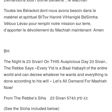
Toutes les Bérackot dont nous avons besoin dans le
matériel et spirituel BiTov Haniré ViHaniglé BéSimha
Vétouv Lévav pour remplir notre mission sur terre,
d’apporter le dévoilement du Machiah maintenant Amen
BH
The Night Is 23 Sivan! On THIS Auspicious Day 23 Sivan..
The Rebbe Says »Every Yid is a Baal Habayit of the entire
world and can decree whatever he wants and everything is
done according to his will » Let’s All Demand For Mashiah
Now!
From The Rebbe’s Siha 23 Sivan 5743 כג סיון:
(See the Sicha included below)