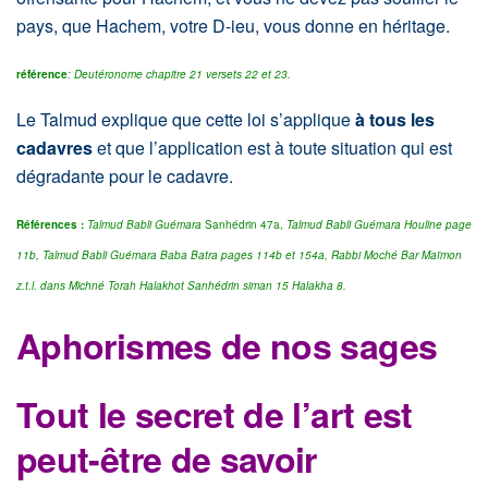
pays, que Hachem, votre D-ieu, vous donne en héritage.
référence
: Deutéronome chapitre 21 versets 22 et 23.
Le Talmud explique que cette loi s’applique
à tous les
cadavres
et que l’application est à toute situation qui est
dégradante pour le cadavre.
Références :
Talmud Babli Guémara
Sanhédrin 47a,
Talmud Babli Guémara Houline page
11b,
Talmud Babli Guémara Baba Batra pages 114b et 154a,
Rabbi Moché Bar Maïmon
z.t.l. dans Michné Torah Halakhot Sanhédrin siman 15 Halakha 8.
Aphorismes de nos sages
Tout le secret de l’art est
peut-être de savoir