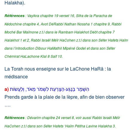
Halakha).
: Vayikra chapitre 19 verset 16,
Sifra de la Paracha de
Références
Kédochine chapitre 4
, Avot DéRabbi Nathan Nossha 1 chapitre 9,
Rabbi
Moché Bar Maïmone z.t.l dans le Rambam Halakhot Déôt chapitre 7
Halakhot 1 et 2, Rabbi Israël Méïr HaCohen z.t.l dans son Séfer Hafets Haïm
dans l’introduction Dibour HaMathil Mipéné Godel et dans son Séfer
Chémirat HaLachone Klal 8 Saïf 10.
La Torah nous enseigne sur le LaChone HaRâ : la
médisance
a)
הִשָּׁמֶר בְּנֶגַע-הַצָּרַעַת לִשְׁמֹר מְאֹד, וְלַעֲשׂוֹת
Prends garde à la plaie de la lèpre, afin de bien observer
….
: Dévarim chapitre 24 verset 8, voir aussi Rabbi Israël Méïr
Références
HaCohen z.t.l dans son Séfer Hafets ‘Haïm Pétiha Lavine Halakha 3.