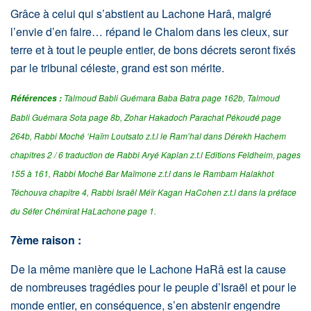
Grâce à celui qui s’abstient au Lachone Harâ, malgré
l’envie d’en faire… répand le Chalom dans les cieux, sur
terre et à tout le peuple entier, de bons décrets seront fixés
par le tribunal céleste, grand est son mérite.
Talmoud Babli Guémara Baba Batra page 162b, Talmoud
Références :
Babli Guémara Sota page 8b, Zohar Hakadoch Parachat Pékoudé page
264b, Rabbi Moché ‘Haïm Loutsato z.t.l le Ram’hal dans Dérekh Hachem
chapitres 2 / 6 traduction de Rabbi Aryé Kaplan z.t.l Editions Feldheim, pages
155 à 161, Rabbi Moché Bar Maïmone z.t.l dans le Rambam Halakhot
Téchouva chapitre 4, Rabbi Israël Méïr Kagan HaCohen z.t.l dans la préface
du Séfer Chémirat HaLachone page 1.
7ème raison :
De la même manière que le Lachone HaRâ est la cause
de nombreuses tragédies pour le peuple d’Israël et pour le
monde entier, en conséquence, s’en abstenir engendre