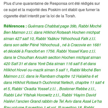
Plus d’une quarantaine de Responsa ont été rédigés sur
ce sujet et la majorité des Poskim ont établi que fumer la
cigarette était interdit par la loi de la Torah.
Références :
Guémara Chabbat page 39b, Rabbi Moché
Ben Maimon z.t.l. dans Hilkhot Rotseah Hochen michpat
siman 427 saif 10, Rabbi Yaâkov Yéhochouâ Falk z.t.l.
dans son séfer Péné Yéhochouâ , né à Cracovie en 1681
et décédé à Francfort en 1756. Rabbi Yossef Karo z.t.l.
dans le Choulhan Aroukh section Hochen michpat siman
420 Saif 31 et dans Yoré Déa siman 116 saif 5 et dans
Hilkhot Hovel ou-mazik siman 5 saif 1, Rabbi Moché Ben
Maimon z.t.l. dans le Rambam chapitre 12 Halakha 6 et
dans Hilkhot Rotsea’h Ouchmirat Nefech, chapitre 11 saif 4
et 5, Rabbi ‘Ovadia Yossef z.t.l. , Bostoner Rebbe z.t.l.,
Rabbi Lévi Yitshak Horowitz z.t.l., Rabbi ‘Hayim David
Halévi l’ancien Grand rabbin de Tel Aviv dans Assé Le’ha
Rav volume II question 1 et vol. III question 18, Rabbi