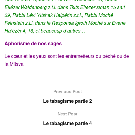
Eliézer Waldenberg z.t.l. dans Tsits Eliezer siman 15 saif
39, Rabbi Lévi Yitshak Halpérin z.t.l., Rabbi Moché
Feinstein z.t.l. dans le Responsa Igroth Moché sur Evène
Ha’ézèr 4, 18, et beaucoup d’autres…
Aphorisme de nos sages
Le cœur et les yeux sont les entremetteurs du péché ou de
la Mitsva
Previous Post
Le tabagisme partie 2
Next Post
Le tabagisme partie 4