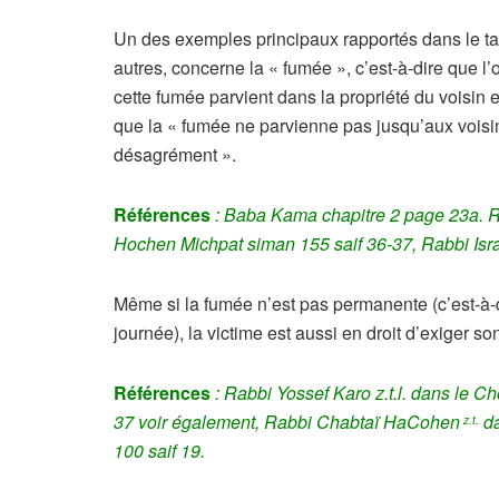
Un des exemples principaux rapportés dans le ta
autres, concerne la « fumée », c’est-à-dire que l’o
cette fumée parvient dans la propriété du voisin e
que la « fumée ne parvienne pas jusqu’aux voisin
désagrément ».
Références
: Baba Kama chapitre 2 page 23a. Ra
Hochen Michpat siman 155 saif 36-37, Rabbi Isra
Même si la fumée n’est pas permanente (c’est-à-di
journée), la victime est aussi en droit d’exiger son
Références
: Rabbi Yossef Karo z.t.l. dans le 
37 voir également, Rabbi Chabtaï HaCohen
da
z.t.
100 saif 19.