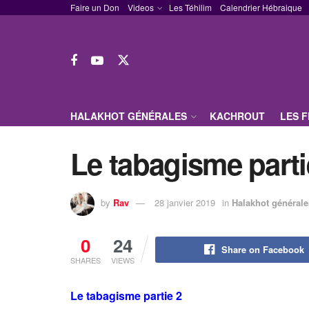
Faire un Don
Videos
Les Téhilim
Calendrier Hébraique
HALAKHOT GÉNÉRALES
KACHROUT
LES 
Le tabagisme parti
by
Rav
28 janvier 2019
in
Halakhot générale
0
24
Share on Facebook
SHARES
VIEWS
Le tabagisme partie 2