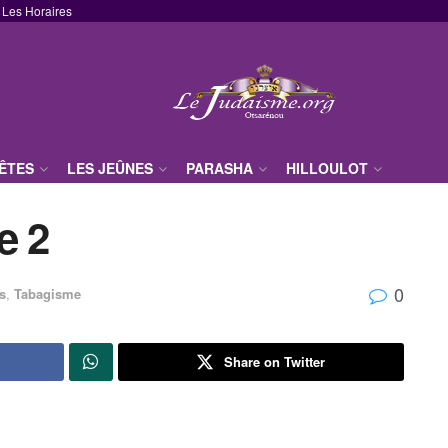
Les Horaires
FÊTES
LES JEÛNES
PARASHA
HILLOULOT
e 2
0
s
,
Tabagisme
Share on Twitter