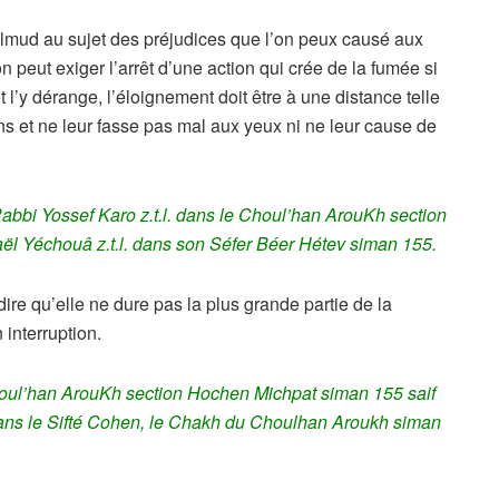
lmud au sujet des préjudices que l’on peux causé aux
n peut exiger l’arrêt d’une action qui crée de la fumée si
t l’y dérange, l’éloignement doit être à une distance telle
s et ne leur fasse pas mal aux yeux ni ne leur cause de
bbi Yossef Karo z.t.l. dans le Choul’han ArouKh section
ël Yéchouâ z.t.l. dans son Séfer Béer Hétev siman 155.
re qu’elle ne dure pas la plus grande partie de la
 interruption.
Choul’han ArouKh section Hochen Michpat siman 155 saif
ns le Sifté Cohen, le Chakh du Choulhan Aroukh siman