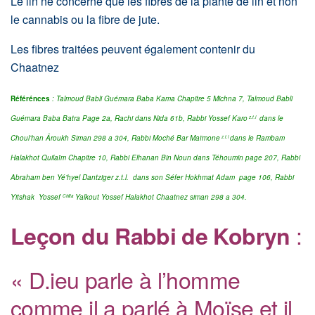
Le lin ne concerne que les fibres de la plante de lin et non
le cannabis ou la fibre de jute.
Les fibres traitées peuvent également contenir du
Chaatnez
Référénces
: Talmoud Babli Guémara Baba Kama Chapitre 5 Michna 7, Talmoud Babli
Guémara Baba Batra Page 2a, Rachi dans Nida 61b, Rabbi Yossef Karo
dans le
z.t.l
Choul’han Âroukh Siman 298 a 304
,
Rabbi Moché Bar Maïmone
dans le Rambam
z.t.l
Halakhot
Quilaïm Chapitre 10,
Rabbi Elhanan Bin Noun dans Téhoumin page 207,
Rabbi
Abraham ben Yé’hyel Dantziger z.t.l. dans son Séfer Hokhmat Adam page 106,
Rabbi
Yitshak Yossef
Yalkout Yossef Halakhot Chaatnez siman 298 a 304.
Chlita
:
Leçon du Rabbi de Kobryn
« D.ieu parle à l’homme
comme il a parlé à Moïse et il