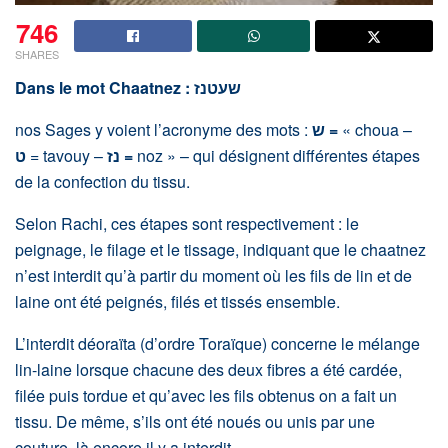
746
SHARES
Dans le mot Chaatnez :
שעטנז
nos Sages y voient l’acronyme des mots :
ש =
« choua –
ט
= tavouy –
נז =
noz » – qui désignent différentes étapes
de la confection du tissu.
Selon Rachi, ces étapes sont respectivement : le
peignage, le filage et le tissage, indiquant que le chaatnez
n’est interdit qu’à partir du moment où les fils de lin et de
laine ont été peignés, filés et tissés ensemble.
L’interdit déoraïta (d’ordre Toraïque) concerne le mélange
lin-laine lorsque chacune des deux fibres a été cardée,
filée puis tordue et qu’avec les fils obtenus on a fait un
tissu. De même, s’ils ont été noués ou unis par une
couture, là encore il y a interdit.