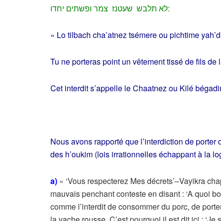
לא תלבש שעטנז צמר ופשתים יחדו:
« Lo tilbach cha’atnez tsémere ou pichtime yah’
Tu ne porteras point un vêtement tissé de fils de 
Cet interdit s’appelle le Chaatnez ou Kilé bégadi
Nous avons rapporté que l’interdiction de porter d
des h’oukim (lois irrationnelles échappant à la l
a)
« ‘Vous respecterez Mes décrets’–Vayikra chapit
mauvais penchant conteste en disant : ‘A quoi bon
comme l’interdit de consommer du porc, de porter
la vache rousse. C’est pourquoi il est dit ici : 