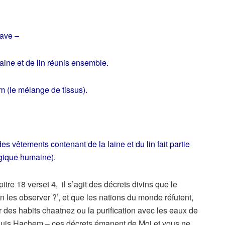
dave –
laine et de lin réunis ensemble.
m (le mélange de tissus).
es vêtements contenant de la laine et du lin fait partie
ogique humaine).
re 18 verset 4, il s’agit des décrets divins que le
 les observer ?’, et que les nations du monde réfutent,
 des habits chaatnez ou la purification avec les eaux de
‘Je suis Hachem – ces décrets émanent de Moi et vous ne