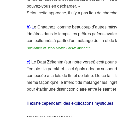
pouvez-vous en décharger. »
Selon cette approche, il n’y a pas lieu de chercher
b)
L
e Chaatnez, comme beaucoup d’autres mitsvot
idolâtres.dans le temps, les prêtres païens avaie
confectionnés à partir d’un mélange de lin et de
Hahinoukh et Rabbi Moché Bar Maïmone
z.t.l)
c)
Le Daat Zékenim (sur notre verset) écrit pour sa
Temple : la parokhet – cet épais rideaux suspendu
composée à la fois de lin et de laine. De ce fait, l
même façon qu’elle interdit de mélanger les ingr
pour établir une distinction claire entre le saint et
Il existe cependant, des explications mystiques