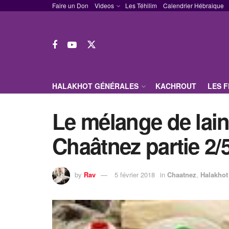
Faire un Don
Videos
Les Téhilim
Calendrier Hébraique
HALAKHOT GÉNÉRALES
KACHROUT
LES 
Le mélange de laine
Chaâtnez partie 2/
by
Rav
5 février 2018
in
Chaatnez
,
Halakhot