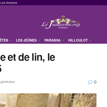
Les Horaires
FÊTES
LES JEÛNES
PARASHA
HILLOULOT
 et de lin, le
5
0
 générales