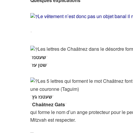
Quelques explications
*
Le vêtement n’est donc pas un objet banal il r
*
Les lettres de Chaâtnez dans le désordre for
*
שעטנז
*
*
שטן עז
*
Les 5 lettres qui forment le mot Chaâtnez font 
une couronne (Taguim)
*
שעטנז גץ
*
*
Chaâtnez Gats
*
qui forme le nom d’un ange protecteur pour le peup
Mitzvah est respecter.