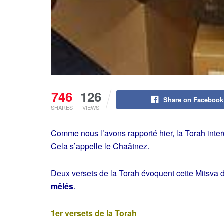
746
126
Share on Facebook
SHARES
VIEWS
Comme nous l’avons rapporté hier, la Torah interd
Cela s’appelle le Chaâtnez.
Deux versets de la Torah évoquent cette Mitsva du
mêlés
.
1er versets de la Torah