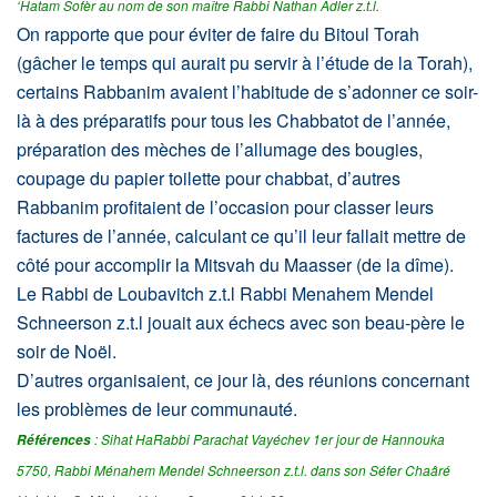
‘Hatam Sofèr au nom de son maître Rabbi Nathan Adler z.t.l.
On rapporte que pour éviter de faire du Bitoul Torah
(gâcher le temps qui aurait pu servir à l’étude de la Torah),
certains Rabbanim avaient l’habitude de s’adonner ce soir-
là à des préparatifs pour tous les Chabbatot de l’année,
préparation des mèches de l’allumage des bougies,
coupage du papier toilette pour chabbat, d’autres
Rabbanim profitaient de l’occasion pour classer leurs
factures de l’année, calculant ce qu’il leur fallait mettre de
côté pour accomplir la Mitsvah du Maasser (de la dîme).
Le Rabbi de Loubavitch z.t.l Rabbi Menahem Mendel
Schneerson z.t.l jouait aux échecs avec son beau-père le
soir de Noël.
D’autres organisaient, ce jour là, des réunions concernant
les problèmes de leur communauté.
: Sihat HaRabbi Parachat Vayéchev 1er jour de Hannouka
Références
5750, Rabbi Ménahem Mendel Schneerson z.t.l. dans son Séfer Chaâré