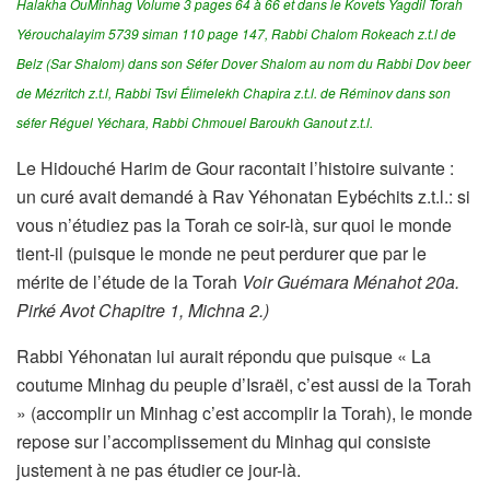
Halakha OuMinhag Volume 3 pages 64 à 66 et dans le Kovets Yagdil Torah
Yérouchalayim 5739 siman 110 page 147, Rabbi Chalom Rokeach z.t.l de
Belz (Sar Shalom) dans son Séfer Dover Shalom au nom du Rabbi Dov beer
de Mézritch z.t.l, Rabbi Tsvi Élimelekh Chapira z.t.l. de Réminov dans son
séfer Réguel Yéchara, Rabbi Chmouel Baroukh Ganout z.t.l.
Le Hidouché Harim de Gour racontait l’histoire suivante :
un curé avait demandé à Rav Yéhonatan Eybéchits z.t.l.: si
vous n’étudiez pas la Torah ce soir-là, sur quoi le monde
tient-il (puisque le monde ne peut perdurer que par le
mérite de l’étude de la Torah
Voir Guémara Ménahot 20a.
Pirké Avot Chapitre 1, Michna 2.)
Rabbi Yéhonatan lui aurait répondu que puisque « La
coutume Minhag du peuple d’Israël, c’est aussi de la Torah
» (accomplir un Minhag c’est accomplir la Torah), le monde
repose sur l’accomplissement du Minhag qui consiste
justement à ne pas étudier ce jour-là.