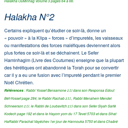
Halakha OuMinhag Volume 3 pages 64 à 66.
Halakha N°2
Certains expliquent qu’étudier ce soir-là, donne un
« pouvoir » à la Klipa « forces » d’impuretés, les vaisseaux
ou manifestations des forces maléfiques deviennent alors
plus fortes ce soir-là et se déchainent. Le Sefer
Haminhagim (Livre des Coutumes) enseigne que la plupart
des hérétiques ont abandonné la Torah pour se convertir
car il y a eu une fusion avec l’impureté pendant le premier
Noël Chrétien.
: Rabbi Yossef Bensamone z.t.l dans son Responsa Edout
Références
BéhYossef page 284, le Rabbi Rachab z.t.l., Rabbi Menahem Mendel
Schneerson z.t.l. le Rabbi de Loubavitch z.t.l dans son Sefer Siyah Sarfé
Kodech page 192 et dans le Hayom yom du 17 Tevet 5703 et dans Sihat
HaRabbi Parachat Vayéchev 1er jour de Hannouka 5750 et dans Chaâré