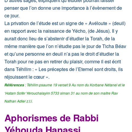
D’autres sages, expliquent qu’étudier pourrait laisser
penser que l’on donne une importance à l’évènement de
ce jour.
La privation de l’étude est un signe de « Avéloute » (deuil)
en rapport avec la naissance de Yécho, (de Jésus). Il y
aurait donc lieu de s’abstenir d’étudier la Torah, de la
même manière que l’on n’étudie pas le jour de Ticha Béav
et qu’une personne en deuil n’a pas le droit d’étudier la
Torah pour ne pas en retirer du plaisir, comme il est écrit
dans Téhilim : « Les préceptes de l’Eternel sont droits, ils
réjouissent le cœur ».
: Téhilim psaume 19 verset 9 Au nom du Korbane Nétanel et le
Références
‘Hatam Sofèr Yérouchalayim 5733 siman 31 au nom de son maître Rav
Nathan Adler z.t.l.
Aphorismes de Rabbi
Yéhouda Hanassi