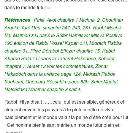
dans le monde futur ».
Références
:
Pirké Avot chapitre 1 Michna 2,
Choulhan
Aroukh Yoré Déâ. simanim 247, 249, 251, Rabbi Moché
Bar Maïmon z.t.l dans le Séfer Hamitsvot Mitsva Positive
195 édition de Rabbi Yossef Kapah z.t.l,
Midrach Rabba
chapitre 31,
Pirké Dérabbi Eliézer chapitre 15, R
abbi
Aharon Rata z.t.l dans le Taharat Hakodech,
Kohelet
chapitre 7 verset 12 voir les commentaires, Zohar
Hakadoch dans la préface page 124, Midrash Rabba
Koehelet, Guémara Péssahim page 53b,
Séfer
Maâlat
Hatsédaka Maamar chapitre 3 saïf 4.
Rabbi ‘Hiya disait ……celui qui est sensible, généreux et
clément envers les pauvres à le plein mérite de vivre
paisiblement et le monde valait la peine d’être crée pour lui
! Cet homme bienfaisant mérite un monde futur plein et
intense !