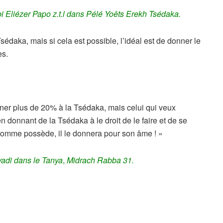
i Eliézer Papo z.t.l dans Pélé Yoêts Erekh Tsédaka.
édaka, mais si cela est possible, l’idéal est de donner le
es.
ner plus de 20% à la Tsédaka, mais celui qui veux
en donnant de la Tsédaka à le droit de le faire et de se
 homme possède, il le donnera pour son âme ! »
yadi dans
le Tanya
,
Midrach Rabba 31.