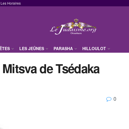
Les Horaires
FÊTES
LES JEÛNES
PARASHA
HILLOULOT
 Mitsva de Tsédaka
0