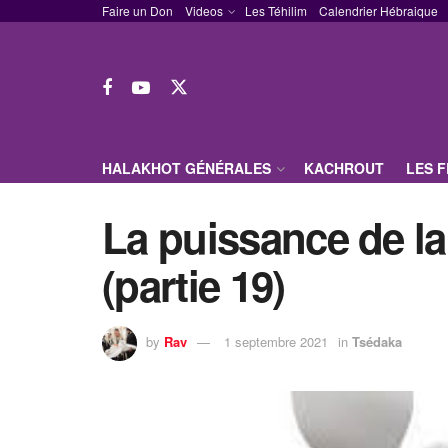
Faire un Don
Videos
Les Téhilim
Calendrier Hébraique
HALAKHOT GÉNÉRALES
KACHROUT
LES 
La puissance de la
(partie 19)
by
Rav
1 septembre 2021
in
Tsédaka