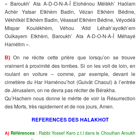
« Baroukh’ Ata A-D-O-N-A-Ï Elohénou Mélèkh’ Haôlam
Achèr Yatsar Etkhèm Badin, Vézan Etkhèm Bédine,
Vékhilkèl Etkhèm Badin, Véassaf Etkhèm Bédine, Véyodéâ
Mispar Koulékhèm, Véhou ‘Atid Léhah’ayotkh’em
Oulkayem Etkhèm, Baroukh’ Ata A-D-O-N-A-Ï Méhayé
Hamétim ».
On ne récite cette prière que lorsqu’on se trouve
B)
vraiment à proximité des tombes. Si on les voit de loin, en
roulant en voiture – comme, par exemple, devant le
cimetière du Har Haménou’hot (Guivât Chaoul) à l’entrée
de Jérusalem, on ne devra pas réciter de Bérakha.
Qu’Hachem nous donne le mérite de voir la Résurrection
des Morts, très rapidement et de nos jours, Amen.
REFERENCES DES HALAKHOT
Références
: Rabbi Yossef Karo z.t.l dans le Choulhan Aroukh
A)