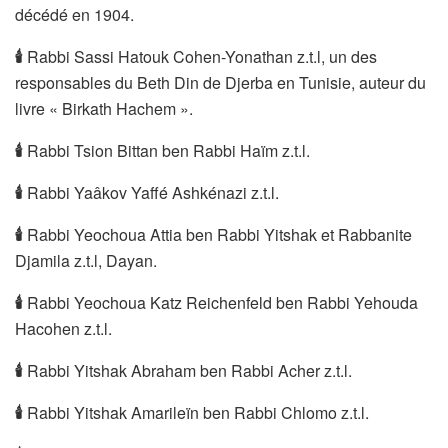
décédé en 1904.
🕯
Rabbi Sassi Hatouk Cohen-Yonathan z.t.l, un des
responsables du Beth Din de Djerba en Tunisie, auteur du
livre « Birkath Hachem ».
🕯
Rabbi Tsion Bittan ben Rabbi Haïm z.t.l.
🕯
Rabbi Yaâkov Yaffé Ashkénazi z.t.l.
🕯
Rabbi Yeochoua Attia ben Rabbi Yitshak et Rabbanite
Djamila z.t.l, Dayan.
🕯
Rabbi Yeochoua Katz Reichenfeld ben Rabbi Yehouda
Hacohen z.t.l.
🕯
Rabbi Yitshak Abraham ben Rabbi Acher z.t.l.
🕯
Rabbi Yitshak Amarileïn ben Rabbi Chlomo z.t.l.