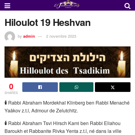
Hiloulot 19 Heshvan
by
admin
2 novembre 2023
0
SHARES
🕯
Rabbi Abraham Mordekhaï Klinberg ben Rabbi Menaché
Yaâkov z.t.l, Admour de Zelutchitz.
🕯
Rabbi Abraham Tsvi Hirsch Kami ben Rabbi Eliahou
Baroukh et Rabbanite Rivka Yenta z.t.l, né dans la ville