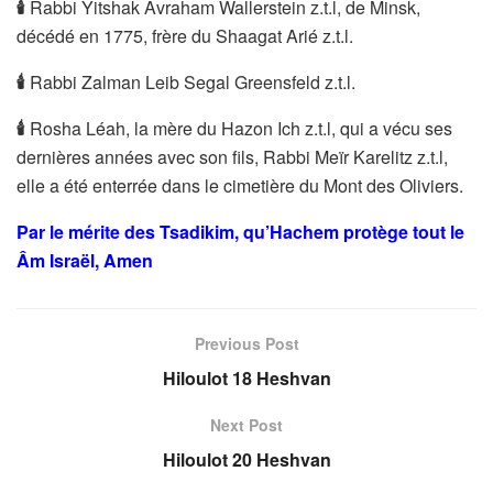
🕯
Rabbi Yitshak Avraham Wallerstein z.t.l, de Minsk,
décédé en 1775, frère du Shaagat Arié z.t.l.
🕯
Rabbi Zalman Leib Segal Greensfeld z.t.l.
🕯
Rosha Léah, la mère du Hazon Ich z.t.l, qui a vécu ses
dernières années avec son fils, Rabbi Meïr Karelitz z.t.l,
elle a été enterrée dans le cimetière du Mont des Oliviers.
Par le mérite des Tsadikim, qu’Hachem protège tout le
Âm Israël, Amen
Previous Post
Hiloulot 18 Heshvan
Next Post
Hiloulot 20 Heshvan