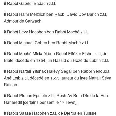
🕯
Rabbi Gabriel Badach z.t.l.
🕯
Rabbi Haïm Meïzlich ben Rabbi David Dov Barich z.t.l,
Admour de Sarwach.
🕯
Rabbi Lévy Hacohen ben Rabbi Moché z.t.l.
🕯
Rabbi Michaël Cohen ben Rabbi Moché z.t.l.
🕯
Rabbi Moché Mickaël ben Rabbi Eliézer Fishel z.t.l, de
Bialé, décédé en 1854, un Hassid du Hozé de Lublin z.t.l.
🕯
Rabbi Naftali Yitshak Halévy Segal ben Rabbi Yehouda
Arié Leib z.t.l, décédé en 1555, auteur du livre Naftali Séva
Ratson.
🕯
Rabbi Pinhas Epstein z.t.l, Rosh Av Beth Din de la Eda
Haharedit [certains pensent le 17 Tevet].
🕯
Rabbi Saasa Hacohen z.t.l, de Djerba en Tunisie,