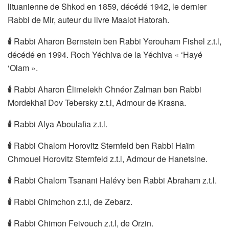
lituanienne de Shkod en 1859, décédé 1942, le dernier
Rabbi de Mir, auteur du livre Maalot Hatorah.
🕯
Rabbi Aharon Bernstein ben Rabbi Yerouham Fishel z.t.l,
décédé en 1994. Roch Yéchiva de la Yéchiva « ‘Hayé
‘Olam ».
🕯
Rabbi Aharon Élimelekh Chnéor Zalman ben Rabbi
Mordekhaï Dov Tebersky z.t.l, Admour de Krasna.
🕯
Rabbi Alya Aboulafia z.t.l.
🕯
Rabbi Chalom Horovitz Sternfeld ben Rabbi Haïm
Chmouel Horovitz Sternfeld z.t.l, Admour de Hanetsine.
🕯
Rabbi Chalom Tsanani Halévy ben Rabbi Abraham z.t.l.
🕯
Rabbi Chimchon z.t.l, de Zebarz.
🕯
Rabbi Chimon Feivouch z.t.l, de Orzin.