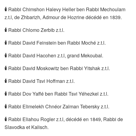
🕯
Rabbi Chimshon Halevy Heller ben Rabbi Mechoulam
z.t.l, de Zhbarizh, Admour de Hozrine décédé en 1839.
🕯
Rabbi Chlomo Zerbib z.t.l.
🕯
Rabbi David Feinstein ben Rabbi Moché z.t.l.
🕯
Rabbi David Hacohen z.t.l, grand Mekoubal.
🕯
Rabbi David Moskowitz ben Rabbi Yitshak z.t.l.
🕯
Rabbi David Tsvi Hoffman z.t.l.
🕯
Rabbi Dov Yaffé ben Rabbi Tsvi Yéhezkel z.t.l.
🕯
Rabbi Elimelekh Chnéor Zalman Tebersky z.t.l.
🕯
Rabbi Eliahou Rogler z.t.l, décédé en 1849, Rabbi de
Slavodka et Kalisch.