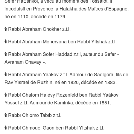
Sefer HaEshkol, a vécu au moment des Tossafot, il
introduisit en Provence la Halakha des Maîtres d’Espagne,
né en 1110, décédé en 1179.
🕯
Rabbi Abraham Chokher z.t.l.
🕯
Rabbi Abraham Menervona ben Rabbi Yitshak z.t.l.
🕯
Rabbi Abraham Sofer Haddad z.t.l, auteur du Sefer «
Avraham Ohavay ».
🕯
Rabbi Abraham Yaâkov z.t.l. Admour de Sadigora, fils de
Rav Yisraël de Ruzhin, né en 1820, décédé en 1883.
🕯
Rabbi Chalom Halévy Rozenfeld ben Rabbi Yaâkov
Yossef z.t.l, Admour de Kaminka, décédé en 1851.
🕯
Rabbi Chlomo Tabib z.t.l.
🕯
Rabbi Chmouel Gaon ben Rabbi Yitshak z.t.l.