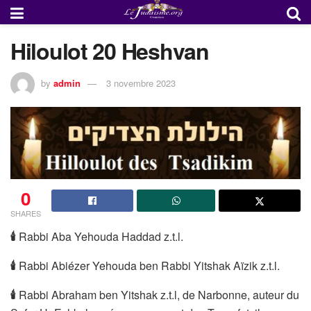
Hiloulot 20 Heshvan
by
admin
3 novembre 2023
0
SHARES
🕯
Rabbi Aba Yehouda Haddad z.t.l.
🕯
Rabbi Abiézer Yehouda ben Rabbi Yitshak Aïzik z.t.l.
🕯
Rabbi Abraham ben Yitshak z.t.l, de Narbonne, auteur du