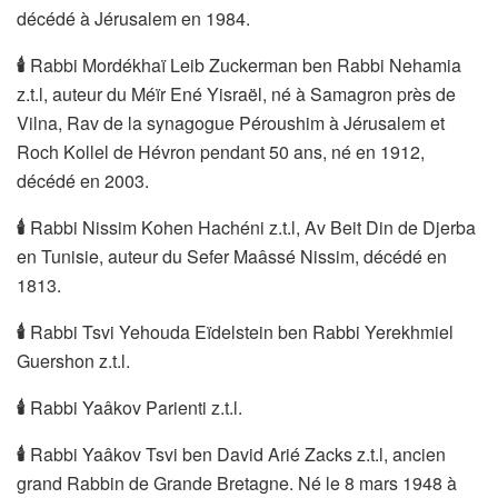
décédé à Jérusalem en 1984.
🕯
Rabbi Mordékhaï Leib Zuckerman ben Rabbi Nehamia
z.t.l, auteur du Méïr Ené Yisraël, né à Samagron près de
Vilna, Rav de la synagogue Péroushim à Jérusalem et
Roch Kollel de Hévron pendant 50 ans, né en 1912,
décédé en 2003.
🕯
Rabbi Nissim Kohen Hachéni z.t.l, Av Beit Din de Djerba
en Tunisie, auteur du Sefer Maâssé Nissim, décédé en
1813.
🕯
Rabbi Tsvi Yehouda Eïdelstein ben Rabbi Yerekhmiel
Guershon z.t.l.
🕯
Rabbi Yaâkov Parienti z.t.l.
🕯
Rabbi Yaâkov Tsvi ben David Arié Zacks z.t.l, ancien
grand Rabbin de Grande Bretagne. Né le 8 mars 1948 à