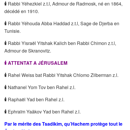
🕯
Rabbi Yéhezkiel z.t.l, Admour de Radmosk, né en 1864,
décédé en 1910.
🕯
Rabbi Yéhouda Abba Haddad z.t.l, Sage de Djerba en
Tunisie.
🕯
Rabbi Yisraël Yitshak Kalich ben Rabbi Chimon z.t.l,
Admour de Skranovitz.
🕯
ATTENTAT A JÉRUSALEM
🕯
Rahel Weiss bat Rabbi Yitshak Chlomo Zilberman z.l.
🕯
Nathanel Yom Tov ben Rahel z.l.
🕯
Raphaël Yad ben Rahel z.l.
🕯
Ephraïm Yaâkov Yad ben Rahel z.l.
Par le mérite des Tsadikim, qu’Hachem protège tout le