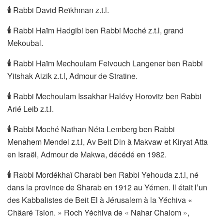
🕯
Rabbi David Reïkhman z.t.l.
🕯
Rabbi Haïm Hadgibi ben Rabbi Moché z.t.l, grand
Mekoubal.
🕯
Rabbi Haïm Mechoulam Feivouch Langener ben Rabbi
Yitshak Aizik z.t.l, Admour de Stratine.
🕯
Rabbi Mechoulam Issakhar Halévy Horovitz ben Rabbi
Arié Leib z.t.l.
🕯
Rabbi Moché Nathan Néta Lemberg ben Rabbi
Menahem Mendel z.t.l, Av Beit Din à Makvaw et Kiryat Atta
en Israël, Admour de Makwa, décédé en 1982.
🕯
Rabbi Mordékhaï Charabi ben Rabbi Yehouda z.t.l, né
dans la province de Sharab en 1912 au Yémen. Il était l’un
des Kabbalistes de Beit El à Jérusalem à la Yéchiva «
Châaré Tsion. » Roch Yéchiva de « Nahar Chalom »,