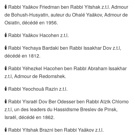
🕯
Rabbi Yaâkov Friedman ben Rabbi Yitshak z.t.l. Admour
de Bohush-Husyatin, auteur du Ohalé Yaâkov, Admour de
Osiatin, décédé en 1956.
🕯
Rabbi Yaâkov Hacohen z.t.l.
🕯
Rabbi Yechaya Bardaki ben Rabbi Issakhar Dov z.t.l,
décédé en 1812.
🕯
Rabbi Yéhezkel Hacohen ben Rabbi Abraham Issakhar
z.t.l, Admour de Redomshek.
🕯
Rabbi Yeochouâ Razin z.t.l.
🕯
Rabbi Yisraël Dov Ber Odesser ben Rabbi Aïzik Chlomo
z.t.l, un des leaders du Hassidisme Breslev de Pinsk,
Israël, décédé en 1862.
🕯
Rabbi Yitshak Brazni ben Rabbi Yaâkov z.t.l.