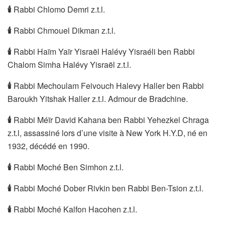
🕯
Rabbi Chlomo Demri z.t.l.
🕯
Rabbi Chmouel Dikman z.t.l.
🕯
Rabbi Haïm Yaïr Yisraël Halévy Yisraéli ben Rabbi
Chalom Simha Halévy Yisraël z.t.l.
🕯
Rabbi Mechoulam Feivouch Halevy Haller ben Rabbi
Baroukh Yitshak Haller z.t.l. Admour de Bradchine.
🕯
Rabbi Méïr David Kahana ben Rabbi Yehezkel Chraga
z.t.l, assassiné lors d’une visite à New York H.Y.D, né en
1932, décédé en 1990.
🕯
Rabbi Moché Ben Simhon z.t.l.
🕯
Rabbi Moché Dober Rivkin ben Rabbi Ben-Tsion z.t.l.
🕯
Rabbi Moché Kalfon Hacohen z.t.l.