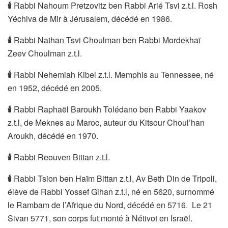
🕯
Rabbi Nahoum Pretzovitz ben Rabbi Arié Tsvi z.t.l. Rosh
Yéchiva de Mir à Jérusalem, décédé en 1986.
🕯
Rabbi Nathan Tsvi Choulman ben Rabbi Mordekhaï
Zeev Choulman z.t.l.
🕯
Rabbi Nehemiah Kibel z.t.l. Memphis au Tennessee, né
en 1952, décédé en 2005.
🕯
Rabbi Raphaël Baroukh Tolédano ben Rabbi Yaakov
z.t.l, de Meknes au Maroc, auteur du Kitsour Choul’han
Aroukh, décédé en 1970.
🕯
Rabbi Reouven Bittan z.t.l.
🕯
Rabbi Tsion ben Haïm Bittan z.t.l, Av Beth Din de Tripoli,
élève de Rabbi Yossef Gihan z.t.l, né en 5620, surnommé
le Rambam de l’Afrique du Nord, décédé en 5716. Le 21
Sivan 5771, son corps fut monté à Nétivot en Israël.