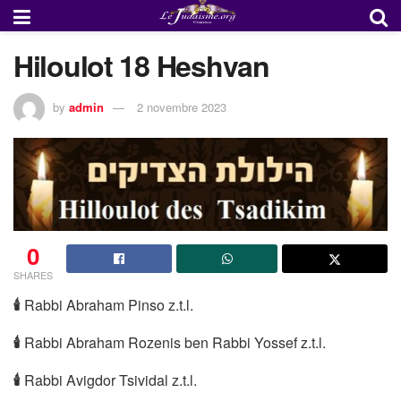
Hiloulot 18 Heshvan
by
admin
2 novembre 2023
0
SHARES
🕯
Rabbi Abraham Pinso z.t.l.
🕯
Rabbi Abraham Rozenis ben Rabbi Yossef z.t.l.
🕯
Rabbi Avigdor Tsividal z.t.l.