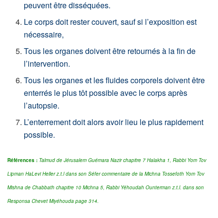
peuvent être disséquées.
Le corps doit rester couvert, sauf si l’exposition est
nécessaire,
Tous les organes doivent être retournés à la fin de
l’intervention.
Tous les organes et les fluides corporels doivent être
enterrés le plus tôt possible avec le corps après
l’autopsie.
L’enterrement doit alors avoir lieu le plus rapidement
possible.
Références :
Talmud de Jérusalem Guémara Nazir chapitre 7 Halakha 1,
Rabbi Yom Tov
Lipman HaLevi Heller z.t.l dans son Séfer commentaire de la Michna Tossefoth Yom Tov
Mishna de Chabbath chapitre 10 Michna 5,
Rabbi Yéhoudah Ounterman z.t.l. dans son
Responsa Chevet Miyéhouda page 314.