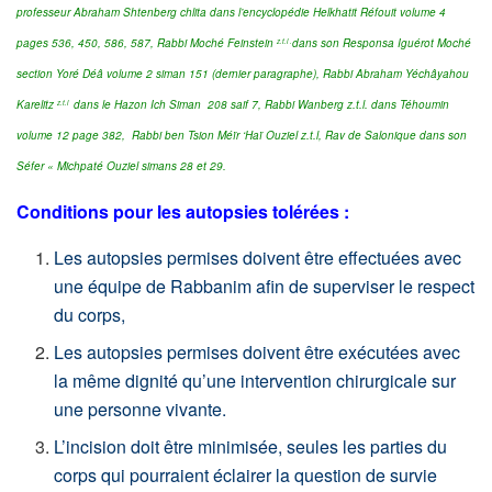
professeur Abraham Shtenberg chlita dans l’encyclopédie Helkhatit Réfouit volume 4
pages 536, 450, 586, 587,
Rabbi Moché Feinstein
dans son Responsa Iguérot Moché
z.t.l .
section
Yoré Déâ volume 2 siman 151 (dernier paragraphe), Rabbi Abraham Yéchâyahou
Karelitz
dans le Hazon Ich Siman 208 saif 7, Rabbi Wanberg z.t.l. dans Téhoumin
z.t.l
volume 12 page 382,
Rabbi ben Tsion Méïr ‘Haï Ouziel z.t.l, Rav de Salonique dans son
Séfer « Michpaté Ouziel simans 28 et 29.
Conditions pour les autopsies tolérées :
Les autopsies permises doivent être effectuées avec
une équipe de Rabbanim afin de superviser le respect
du corps,
Les autopsies permises doivent être exécutées avec
la même dignité qu’une intervention chirurgicale sur
une personne vivante.
L’incision doit être minimisée, seules les parties du
corps qui pourraient éclairer la question de survie