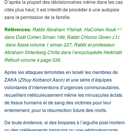
D’après la plupart des décisionnaires même dans les cas
cités plus haut, il est interdit de procéder à une autopsie
sans la permission de la famille.
Références:
Rabbi Abraham Yitshak HaCohen Kouk
z.t.l
dans Daât Cohen Siman 199, Rabbi Chlomo Goren z.t.l.
dans Assia volume 1 siman 227, Rabbi et professeur
Abraham Shtenberg Chlita dans l’encyclopédie Helkhatit
Réfouit volume 4 page 536.
Après les attaques terroristes en Israël les membres de
ZAKA (
Zihuy Korbanot Ason)
et une série d’équipes
volontaires d’interventions d’urgences communautaires,
recueillent méticuleusement même les minuscules éclats
de tissus humains et de sang des victimes pour leur
enterrement, pour la résurrection future des morts.
De toute évidence, si des biopsies à l’aiguille post-mortem
ou des prélèvements sanguins ou une péritonéoscopie