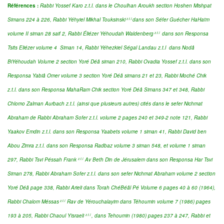
Références :
Rabbi Yossef Karo z.t.l. dans le Choulhan Aroukh section Hoshen Mishpat
Simans 224 à 226, Rabbi Yéhyiel Mikhal Touksinski
dans
son Séfer Guécher HaHaïm
z.t.l
volume II siman 28 saif 2,
Rabbi Éliézer Yéhoudah Waldenberg
dans son Responsa
z.t.l
Tsits Eliézer volume 4 Siman 14
,
Rabbi Yéhezkiel Ségal Landau z.t.l dans Nodâ
BiYéhoudah Volume 2 section Yoré Déâ siman 210
, Rabbi Ovadia Yossef z.t.l. dans son
Responsa Yabiâ Omer volume 3 section Yoré Déâ simans 21 et 23, Rabbi Moché Chik
z.t.l. dans son Responsa MahaRam Chik section Yoré Déâ Simans 347 et 348,
Rabbi
Chlomo Zalman Aurbach z.t.l. (ainsi que plusieurs autres) cités dans le sefer Nichmat
Abraham de Rabbi Abraham Sofer z.t.l. volume 2 pages 240 et 349-2 note 121,
Rabbi
Yaakov Emdin z.t.l. dans son Responsa Yaabets volume 1 siman 41, Rabbi David ben
Abou Zimra z.t.l. dans son Responsa Radbaz volume 3 siman 548, et volume 1 siman
297,
Rabbi Tsvi Péssah Frank
Av Beth Din de Jérusalem dans son
Responsa Har Tsvi
z.t.l
Siman 278,
Rabbi Abraham Sofer z.t.l. dans son sefer Nichmat Abraham volume 2 section
Yoré Déâ page 338,
Rabbi Arieli dans Torah ChéBéâl Pé Volume 6 pages 40 à 60 (1964)
,
Rabbi Chalom Méssas
Rav de Yérouchalayim dans Téhoumin volume 7 (1986) pages
z.t.l
193 à 205,
Rabbi Chaoul Yisraeli
, dans Tehoumin (1980) pages 237 à 247,
Rabbi et
z.t.l