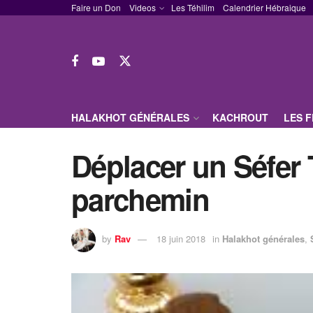
Faire un Don
Videos
Les Téhilim
Calendrier Hébraique
HALAKHOT GÉNÉRALES
KACHROUT
LES 
Déplacer un Séfer 
parchemin
by
Rav
18 juin 2018
in
Halakhot générales
,