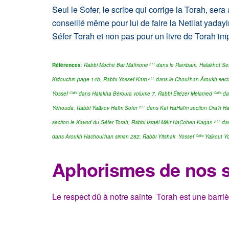
Seul le Sofer, le scribe qui corrige la Torah, sera
conseillé même pour lui de faire la Netilat yaday
Séfer Torah et non pas pour un livre de Torah im
Références
: Rabbi Moché Bar Maïmone
dans le Rambam, Halakhot Sef
z.t.l
Kidouchin page 14b, Rabbi Yossef Karo
dans le Choul’han Âroukh sec
z.t.l
Yossef
dans Halakha Béroura volume 7,
Rabbi Éliézer Mélamed
dan
Chlita
Chlita
Yéhouda,
Rabbi Yaâkov Haïm Sofer
dans Kaf HaHaïm section Ora’h H
z.t.l
section le Kavod du Séfer Torah, Rabbi Israël Méïr HaCohen Kagan
dan
z.t.l
dans Aroukh Hachoul’han siman 282, Rabbi Yitshak Yossef
Yalkout Yo
Chlita
Aphorismes de nos 
Le respect dû à notre sainte Torah est une barrièr