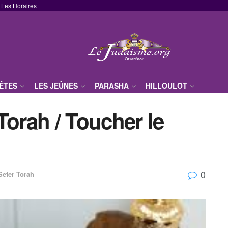
Les Horaires
FÊTES
LES JEÛNES
PARASHA
HILLOULOT
Torah / Toucher le
0
Sefer Torah