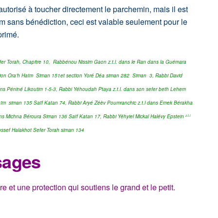
 autorisé à toucher directement le parchemin, mais il est
im sans bénédiction, ceci est valable seulement pour le
primé.
er Torah, Chapitre 10,
Rabbénou Nissim Gaon z.t.l. dans le Ran dans la Guémara
tion Ora’h Haïm Siman 151et section Yoré Déa siman 282 Siman 3, Rabbi David
s Péniné Likoutim 1-5-3,
Rabbi Yéhoudah Ptaya z.t.l. dans son sefer beth Lehem
aïm siman 135 Saïf Katan 74,
Rabbi Aryé Zéèv Poumranchic z.t.l dans Emek Bérakha
s Michna Béroura Siman 136 Saïf Katan 17, Rabbi Yéhyiel Mickal Halévy Epstein
z.t.l
ssef Halakhot Sefer Torah siman 134
sages
e et une protection qui soutiens le grand et le petit.