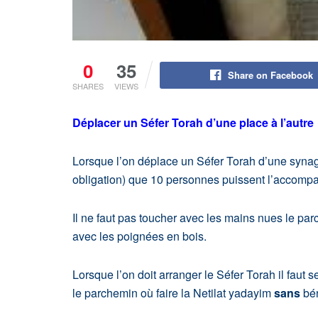
0
35
Share on Facebook
SHARES
VIEWS
Déplacer un Séfer Torah d’une place à l’autre
Lorsque l’on déplace un Séfer Torah d’une synago
obligation) que 10 personnes puissent l’accomp
Il ne faut pas toucher avec les mains nues le pa
avec les poignées en bois.
Lorsque l’on doit arranger le Séfer Torah il faut 
le parchemin où faire la Netilat yadayim
sans
bén