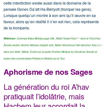
cette interdiction existe aussi dans le domaine de la
pensée Gonev Da’att Ha-Bériyott (tromper les gens).
Lorsque quelqu’un montre à son ami qu’il œuvre en sa
faveur, alors qu’en réalité il n’en est rien, cela représente
de la tromperie.
Référence
:Guémara
Baba Métsiya page 58b
,
Rabbi Yossef Karo
dans le Choul’han
z.t.l
Âroukh section Hochen Michpat chapitre 228, Rabbi Yéhochouâ Falk HaCohen Katz z.t.l
dans son Séfer
Méirat Enaïm sur la partie H’ochen Michpat du Choulh’an ‘Aroukh et
auteur des commentaires Péricha et Déricha sur le Tour.
Aphorisme de nos Sages
La génération du roi A’hav
pratiquait l’idolâtrie, mais
Hachem leur accordait la