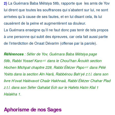
2)
La Guémara Baba Métsiya 58b, rapporte que les amis de Yov
lui dirent que toutes les souffrances qui s’abatent sur lui, ne sont
arrivées qu’à cause de ses fautes, et en lui disant cela, ils lui
causèrent de la peine et augmentèrent sa douleur.
La Guémara enseigne qu’il ne faut donc pas tenir de tels propos
à une personne qui subit des épreuves, car cela fait aussi partie
de l’interdiction de
Onaat
Dévarim
(offense par la parole).
Références
: Séfer de Yov, Guémara Baba Métsiya page
58b
,
Rabbi Yossef Karo
dans le Choul’han Âroukh section
z.t.l
Hochen Michpat chapitre 228,
Rabbi Éliézer Papo
dans Pélé
z.t.l
Yoèts dans la section Aïn Harâ,
Rabbénou Bah’yé z.t.l. dans son
livre H’ovat Halévavot Chaâr Hakhnaâ, Rabbi Éliézer
Chahar Plad
z.t.l. dans son Séfer Gahalat Ech sur le Hafets Haïm Klal 1
Halakha 1.
Aphorisme de nos Sages