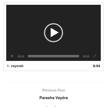
Lecteur
vidéo
00:00
00:00
1.
vayerah
6:54
Previous Post
Parasha Vayéra