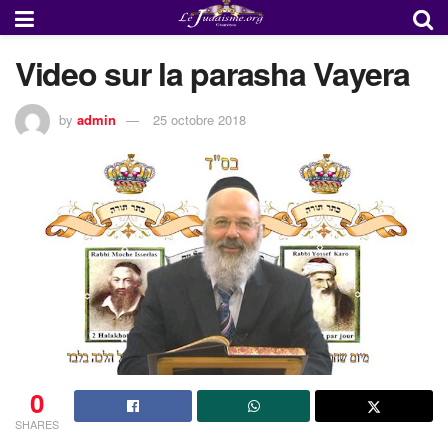
Video sur la parasha Vayera
by
admin
25 octobre 2018
0
SHARES