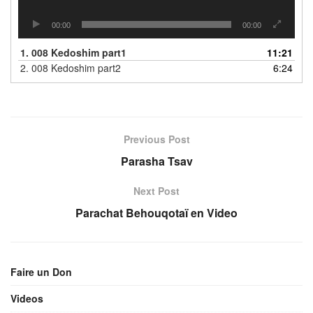
00:00
00:00
1.
008 Kedoshim part1
11:21
2.
008 Kedoshim part2
6:24
Previous Post
Parasha Tsav
Next Post
Parachat Behouqotaï en Video
Faire un Don
Videos